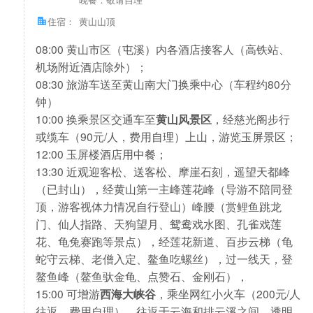
住宿：
黄山山顶
08:00 黄山市区（屯溪）内各酒店接客人（高铁站、
机场附近酒店除外）；
08:30 旅游车送至黄山南大门换乘中心（车程约80分
钟）
10:00 换乘景区交通车至
黄山风景区
，经慈光阁步行
或缆车（90元/人，费用自理）上山，游览玉屏景区；
12:00 玉屏楼酒店用中餐；
13:30 近观迎客松、送客松、摩崖石刻，遥望天都峰
（已封山），经黄山第一主峰莲花峰（导游不陪同登
顶，游客视体力情况自行登山）峰腰（赏鲤鱼跳龙
门、仙人指路、天狗望月、鸳鸯戏水图、孔雀戏莲
花、龟兔赛跑等景点），经莲花新道、百步云梯（龟
蛇守云梯、老僧入定、鳌鱼吃螺丝），过一线天，登
鳌鱼峰（鳌鱼驮金龟、点赞石、金刚石），
15:00 可增游
西海大峡谷
，乘坐网红小火车（200元/人
往返，费用自理），往返于云海和排云溪之间，透明