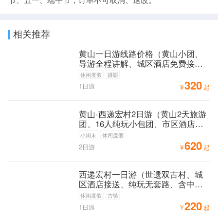
相关推荐
黄山一日游线路价格（黄山小团、
导游全程讲解、城区酒店免费接
送）
休闲度假
摄影
320
1日游
¥
起
黄山-西递宏村2日游（黄山2天旅游
团、16人纯玩小包团、市区酒店可
免费接送）
小周末
休闲度假
620
2日游
¥
起
西递宏村一日游（世遗双古村、城
区酒店接送、纯玩无套路、含中
餐）
休闲度假
古镇
220
1日游
¥
起