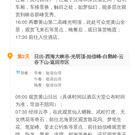
车厢，车移景换，触目之处，如梦似幻，能多层次观
赏到峡谷群峰竞秀。
16:00 再攀黄山第二高峰光明顶，此处可众览黄山全
景，观赏飞来石等景点，晚餐后，观日落赏晚霞；
17:30 前往入住酒店。
第2天
日出-西海大峡谷-光明顶-始信峰-白鹅岭-云
谷下山-返回市区
用餐：
早餐：敬请自理
午餐：敬请自理
晚餐：敬请自理
05:00 观赏黄山日出（具体时间以酒店大堂公布时间
为准，导游不陪同）；
07:30 经排云亭，在此观赏仙人晒靴、武松打虎、天
女绣花等奇石，前往北海景区观赏散花坞、梦笔生
花、笔架峰、姜太公钓鱼等景点，前往始信峰观赏竖
情、卧龙、黑虎、连理、探海等奇松，还可观赏童子