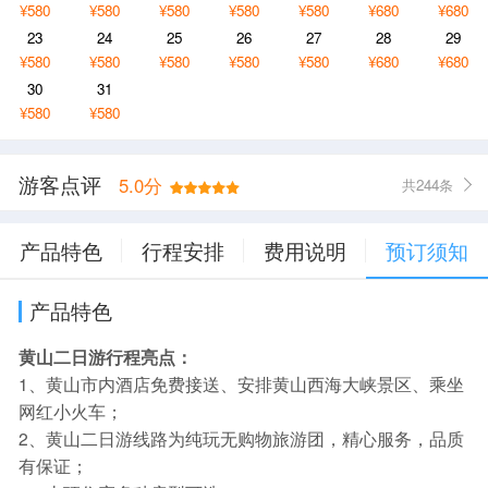
¥580
¥580
¥580
¥580
¥580
¥680
¥680
23
24
25
26
27
28
29
¥580
¥580
¥580
¥580
¥580
¥680
¥680
30
31
¥580
¥580
游客点评
5.0分
共244条
产品特色
行程安排
费用说明
预订须知
产品特色
黄山二日游行程亮点：
1、黄山市内酒店免费接送、安排黄山西海大峡景区、乘坐
网红小火车；
2、黄山二日游线路为纯玩无购物旅游团，精心服务，品质
有保证；