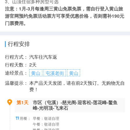
3、山顶住宿多种房型可选
注意：1月-3月每逢周三黄山免票免票，需自行登入黄山旅
游官网预约免票活动票方可享受优惠价格，否则需补190元
门票费用。
行程安排
行程方式：
汽车往汽车返
行程天数：
2天
途经景点：
黄山
屯溪老街
黄山
温馨提示：
本产品天天发团，请在前2天预订。无购物无自
费！
第1天
市区（屯溪）-慈光阁-迎客松-莲花峰-鳌鱼
峰-光明顶-飞来石
用餐：
早餐：敬请自理
午餐：敬请自理
晚餐：敬请自理