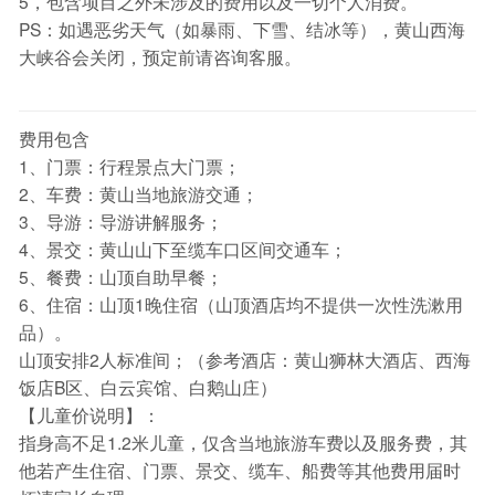
5，包含项目之外未涉及的费用以及一切个人消费。
PS：如遇恶劣天气（如暴雨、下雪、结冰等），黄山西海
大峡谷会关闭，预定前请咨询客服。
费用包含
1、门票：行程景点大门票；
2、车费：黄山当地旅游交通；
3、导游：导游讲解服务；
4、景交：黄山山下至缆车口区间交通车；
5、餐费：山顶自助早餐；
6、住宿：山顶1晚住宿（山顶酒店均不提供一次性洗漱用
品）。
山顶安排2人标准间；（参考酒店：黄山狮林大酒店、西海
饭店B区、白云宾馆、白鹅山庄）
【儿童价说明】：
指身高不足1.2米儿童，仅含当地旅游车费以及服务费，其
他若产生住宿、门票、景交、缆车、船费等其他费用届时