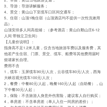
3、导游：导游讲解服务；
4、景交：黄山山下至缆车口区间交通车；
5、住宿：山顶1晚住宿（山顶酒店均不提供一次性洗漱用
品）。
山顶安排多人间高低铺；（参考酒店：黄山白鹅山庄6-12
人间 带独立卫生间）
【儿童价说明】：
指身高不足1.2米儿童，仅含当地旅游车费以及服务费，其
他若产生住宿、门票、景交、缆车、船费等其他费用届时
烦请家长自理。
费用不含
1，缆车：玉屏缆车90元/人次，云谷缆车80元/人次，西海
大峡谷观光缆车100元/人次；
2，餐费：中餐80元/人起，晚餐160元/人起（自助餐），山
下中餐30元/人起；
3，保险：不含旅游人身意外伤害险，建议客人自行购买；
4，单房差：不含单房差（单人入住一间房的差价）；