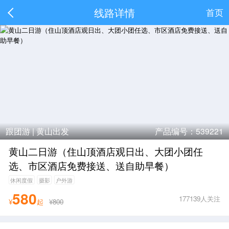
线路详情
首页
跟团游 |
黄山出发
产品编号：539221
黄山二日游（住山顶酒店观日出、大团小团任
选、市区酒店免费接送、送自助早餐）
休闲度假
摄影
户外游
580
177139人关注
¥
起
¥800