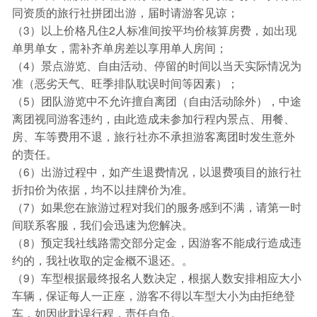
同资质的旅行社拼团出游，届时请游客见谅；
（3）以上价格凡住2人标准间按平均价核算房费，如出现
单男单女，需补齐单房差以享用单人房间；
（4）景点游览、自由活动、停留的时间以当天实际情况为
准（恶劣天气、旺季排队耽误时间等因素）；
（5）团队游览中不允许擅自离团（自由活动除外），中途
离团视同游客违约，由此造成未参加行程内景点、用餐、
房、车等费用不退，旅行社亦不承担游客离团时发生意外
的责任。
（6）出游过程中，如产生退费情况，以退费项目的旅行社
折扣价为依据，均不以挂牌价为准。
（7）如果您在旅游过程对我们的服务感到不满，请第一时
间联系客服，我们会迅速为您解决。
（8）预定我社线路需交部分定金，因游客不能成行造成违
约的，我社收取的定金概不退还。。
（9）车型根据最终报名人数决定，根据人数安排相应大小
车辆，保证每人一正座，游客不得以车型大小为由拒绝登
车，如因此耽误行程，责任自负。