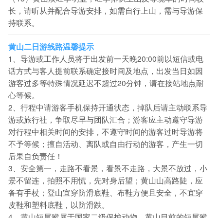
长，请听从并配合导游安排，如需自行上山，需与导游保
持联系。
黄山二日游线路温馨提示
1、导游或工作人员将于出发前一天晚20:00前以短信或电
话方式与客人提前联系确定接时间及地点，出发当日如因
游客过多等特殊情况延迟不超过20分钟，请在接站地点耐
心等候。
2、行程中请游客手机保持开通状态，掉队后请主动联系导
游或旅行社，争取尽早与团队汇合；游客应主动遵守导游
对行程中相关时间的安排，不遵守时间的游客过时导游将
不予等候；擅自活动、离队或自由行动的游客，产生一切
后果自负责任！
3、安全第一，走路不看景，看景不走路，大景不放过，小
景不留连，拍照不用慌，先对身后望；黄山山高路陡，应
备有手杖；登山宜穿防滑底鞋、布鞋方便且安全，不宜穿
皮鞋和塑料底鞋，以防滑跌。
4、黄山短尾猴属于国家二级保护动物，黄山目前的短尾猴