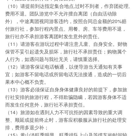
（10）请提前到达指定集合地点,过时不到者，作弃团处理,
费用不退。团队游览中不允许擅自离团（自由活动除
外），中途离团视同游客违约，按照合同总金额的20%赔
付旅行社，参加行程内景点、用餐、房、车等费用不退，
旅行社亦不承担游客离团时发生意外的责任。
（11）请游客在游玩过程中请注意儿童、自身安全。财物
保管不妥引起遗失及损坏，旅行社不承担责任；购物属个
人行为，如遇问题与我社无关，请慎重选择。
（12）请游客保证电话畅通，以便导游当天通知有关事
宜；如游客不留电话或所留电话无法接通，造成的一切后
果本中心概不负责。
（13）游客必须保证自身身体健康良好的前提下，参加旅
行社安排的旅游行程，不得欺骗隐瞒，若因游客身体不适
而发生任何意外，旅行社不承担责任。
（14）旅游如在遇到人力不可抗拒的因素导致的重大调
整、顺延或提前终止时，游客应积极服从旅行社的处理安
排，费用多退少补；
（15）黄山淡旺季明显，旺季排队上山及等缆车的时间较