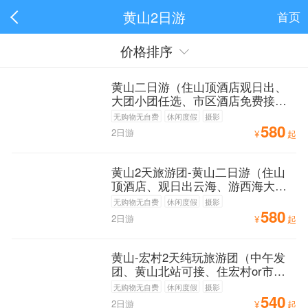
黄山2日游
首页
价格排序
黄山二日游（住山顶酒店观日出、
大团小团任选、市区酒店免费接
送、送自助早餐）
无购物无自费
休闲度假
摄影
580
2日游
¥
起
黄山2天旅游团-黄山二日游（住山
顶酒店、观日出云海、游西海大峡
谷、大团小团任选
无购物无自费
休闲度假
摄影
580
2日游
¥
起
黄山-宏村2天纯玩旅游团（中午发
团、黄山北站可接、住宏村or市区
任选）
无购物无自费
休闲度假
摄影
540
2日游
¥
起