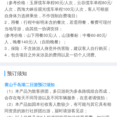
（参考价格：玉屏缆车单程90元/人次，云谷缆车单程80元/
人次，西海大峡谷观光缆车单程100元/人次，客人可根据
自身体力选择乘坐，不作强制自费项目）
2，用餐：行程中标明未含的餐次，若需用餐，餐费可现付
当地导游，由其统一协调安排；
(参考价格：山下用餐30元/人，山顶餐标：中餐60-80元/
人，晚餐140元/人（自助晚餐）；
3，保险：不含旅游人身意外伤害险，建议客人自行购买；
4，包含项目之外未涉及的费用以及一切个人消费。
预订须知
黄山千岛湖二日游预订须知
（1）本产品为散客拼团，多日游则为多条路线组合而成，
会存在每天不同导游以及不同车辆服务，在意者请慎拍；
（2）本产品如因本社收客人数较少，有可能与其它具有相
同资质的旅行社拼团出游，届时请游客见谅；
（3）以上价格凡住2人标准间按平均价核算房费，如出现