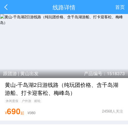
线路详情
首页
跟团游 |
黄山出发
产品编号：1518373
黄山-千岛湖2日游线路（纯玩团价格、含千岛湖
游船、打卡迎客松、梅峰岛）
休闲度假
户外游
邮轮
690
24568人关注
¥
起
¥980