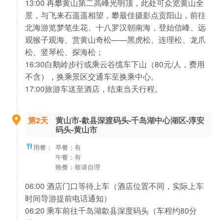
13:00 再攀黄山第二高峰光明顶，此处可众览黄山全
景，与飞来石遥遥相望，攀最佳摄影点贡阳山，前往
北海游览梦笔生花、十八罗汉朝南海，登始信峰、远
观猴子观海、赏黄山奇松——黑虎松、连理松、龙爪
松、竖琴松、探海松；
16:30白鹅岭步行或乘云谷缆车下山（80元/人，费用
不含），换乘景区交通车至换乘中心。
17:00旅游车送至酒店，结束当天行程。
第2天
黄山市-歙县深渡码头-千岛湖中心湖区-淳安
码头-黄山市
用餐：
早餐：有
午餐：有
晚餐：敬请自理
06:00 酒店门口等待上车（酒店位置不同，实际上车
时间导游提前电话通知）
06:20 乘车前往千岛湖歙县深度码头（车程约80分