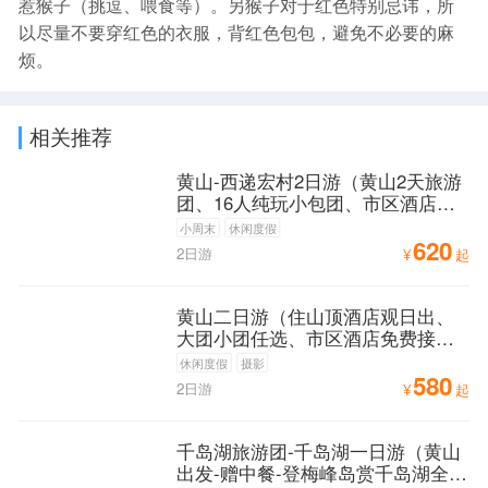
惹猴子（挑逗、喂食等）。另猴子对于红色特别忌讳，所
以尽量不要穿红色的衣服，背红色包包，避免不必要的麻
烦。
相关推荐
黄山-西递宏村2日游（黄山2天旅游
团、16人纯玩小包团、市区酒店可
免费接送）
小周末
休闲度假
620
2日游
¥
起
黄山二日游（住山顶酒店观日出、
大团小团任选、市区酒店免费接
送、送自助早餐）
休闲度假
摄影
580
2日游
¥
起
千岛湖旅游团-千岛湖一日游（黄山
出发-赠中餐-登梅峰岛赏千岛湖全