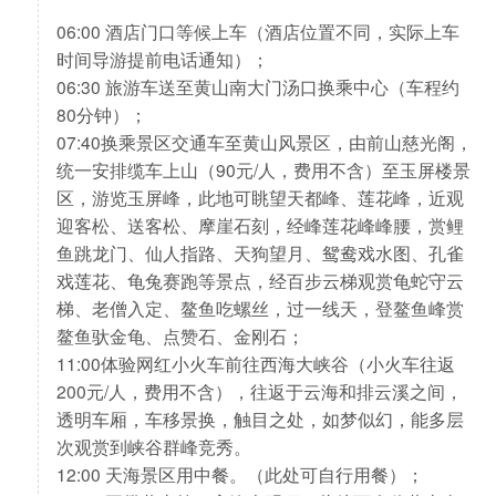
06:00 酒店门口等候上车（酒店位置不同，实际上车
时间导游提前电话通知）；
06:30 旅游车送至黄山南大门汤口换乘中心（车程约
80分钟）；
07:40换乘景区交通车至黄山风景区，由前山慈光阁，
统一安排缆车上山（90元/人，费用不含）至玉屏楼景
区，游览玉屏峰，此地可眺望天都峰、莲花峰，近观
迎客松、送客松、摩崖石刻，经峰莲花峰峰腰，赏鲤
鱼跳龙门、仙人指路、天狗望月、鸳鸯戏水图、孔雀
戏莲花、龟兔赛跑等景点，经百步云梯观赏龟蛇守云
梯、老僧入定、鳌鱼吃螺丝，过一线天，登鳌鱼峰赏
鳌鱼驮金龟、点赞石、金刚石；
11:00体验网红小火车前往西海大峡谷（小火车往返
200元/人，费用不含），往返于云海和排云溪之间，
透明车厢，车移景换，触目之处，如梦似幻，能多层
次观赏到峡谷群峰竞秀。
12:00 天海景区用中餐。（此处可自行用餐）；