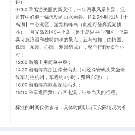
钟）
07:50 乘船游美丽的新安江，一年四季风景各异，泛
舟其中好似一幅流动的山水画卷。约2.5小时抵达【千
岛湖】中心湖区，游览梅峰岛（此处可登高观湖揽
胜）、月光岛景区3-4个岛（是千岛湖中心湖区一个最
具诗意浪漫和独特韵味的景点，五岛相拥，由情园、
逸园、系园、心园、梦园组成），整个行程约5个小
时；
12:00 游船上用简单中餐；
14:30 游船停靠浙江淳安码头（可经淳安码头乘坐班
线车前往杭州，车程约2小时，费用自理）；
18:00 游船停靠歙县深渡码头；
18:10 乘车返回黄山市区屯溪，结束当天的行程。
标注的时间仅供参考，具体时间以当天实际情况为准