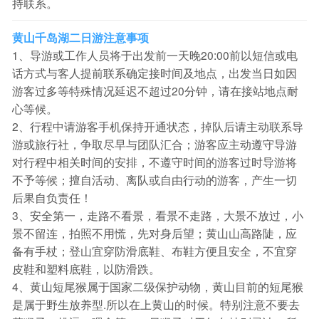
持联系。
黄山千岛湖二日游注意事项
1、导游或工作人员将于出发前一天晚20:00前以短信或电
话方式与客人提前联系确定接时间及地点，出发当日如因
游客过多等特殊情况延迟不超过20分钟，请在接站地点耐
心等候。
2、行程中请游客手机保持开通状态，掉队后请主动联系导
游或旅行社，争取尽早与团队汇合；游客应主动遵守导游
对行程中相关时间的安排，不遵守时间的游客过时导游将
不予等候；擅自活动、离队或自由行动的游客，产生一切
后果自负责任！
3、安全第一，走路不看景，看景不走路，大景不放过，小
景不留连，拍照不用慌，先对身后望；黄山山高路陡，应
备有手杖；登山宜穿防滑底鞋、布鞋方便且安全，不宜穿
皮鞋和塑料底鞋，以防滑跌。
4、黄山短尾猴属于国家二级保护动物，黄山目前的短尾猴
是属于野生放养型.所以在上黄山的时候。特别注意不要去