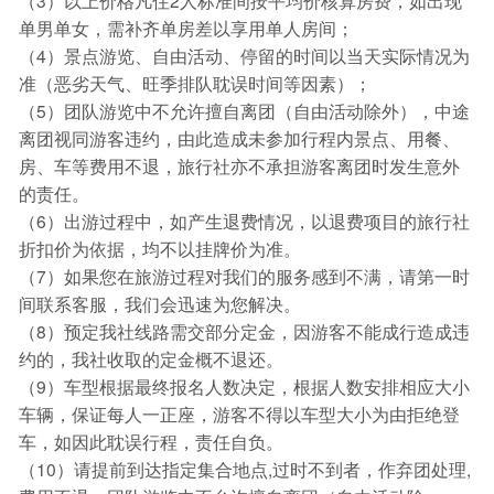
单男单女，需补齐单房差以享用单人房间；
（4）景点游览、自由活动、停留的时间以当天实际情况为
准（恶劣天气、旺季排队耽误时间等因素）；
（5）团队游览中不允许擅自离团（自由活动除外），中途
离团视同游客违约，由此造成未参加行程内景点、用餐、
房、车等费用不退，旅行社亦不承担游客离团时发生意外
的责任。
（6）出游过程中，如产生退费情况，以退费项目的旅行社
折扣价为依据，均不以挂牌价为准。
（7）如果您在旅游过程对我们的服务感到不满，请第一时
间联系客服，我们会迅速为您解决。
（8）预定我社线路需交部分定金，因游客不能成行造成违
约的，我社收取的定金概不退还。
（9）车型根据最终报名人数决定，根据人数安排相应大小
车辆，保证每人一正座，游客不得以车型大小为由拒绝登
车，如因此耽误行程，责任自负。
（10）请提前到达指定集合地点,过时不到者，作弃团处理,