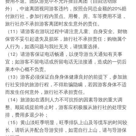
费用不退。团队游览中不允许擅自离团（自由活动除
外），中途离团视同游客违约，按照合同总金额的20%赔
付旅行社，参加行程内景点、用餐、房、车等费用不退，
旅行社亦不承担游客离团时发生意外的责任。
（11）请游客在游玩过程中请注意儿童、自身安全。财物
保管不妥引起遗失及损坏，旅行社不承担责任；购物属个
人行为，如遇问题与我社无关，请慎重选择。
（12）请游客保证电话畅通，以便导游当天通知有关事
宜；如游客不留电话或所留电话无法接通，造成的一切后
果本中心概不负责。
（13）游客必须保证自身身体健康良好的前提下，参加旅
行社安排的旅游行程，不得欺骗隐瞒，若因游客身体不适
而发生任何意外，旅行社不承担责任。
（14）旅游如在遇到人力不可抗拒的因素导致的重大调
整、顺延或提前终止时，游客应积极服从旅行社的处理安
排，费用多退少补；
（15）黄山淡旺季明显，旺季排队上山及等缆车的时间较
长，请听从并配合导游安排，如需自行上山，请与导游保