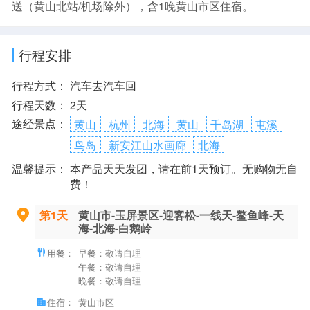
送（黄山北站/机场除外），含1晚黄山市区住宿。
行程安排
行程方式：
汽车去汽车回
行程天数：
2天
途经景点：
黄山
杭州
北海
黄山
千岛湖
屯溪
鸟岛
新安江山水画廊
北海
温馨提示：
本产品天天发团，请在前1天预订。无购物无自
费！
第1天
黄山市-玉屏景区-迎客松-一线天-鳌鱼峰-天
海-北海-白鹅岭
用餐：
早餐：敬请自理
午餐：敬请自理
晚餐：敬请自理
住宿：
黄山市区