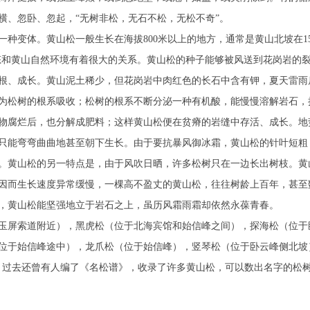
横、忽卧、忽起，“无树非松，无石不松，无松不奇”。
种变体。黄山松一般生长在海拔800米以上的地方，通常是黄山北坡在150
的千姿百态和黄山自然环境有着很大的关系。黄山松的种子能够被风送到花岗岩的
根、成长。黄山泥土稀少，但花岗岩中肉红色的长石中含有钾，夏天雷雨
为松树的根系吸收；松树的根系不断分泌一种有机酸，能慢慢溶解岩石，
物腐烂后，也分解成肥料；这样黄山松便在贫瘠的岩缝中存活、成长。地
只能弯弯曲曲地甚至朝下生长。由于要抗暴风御冰霜，黄山松的针叶短粗
。黄山松的另一特点是，由于风吹日晒，许多松树只在一边长出树枝。黄
因而生长速度异常缓慢，一棵高不盈丈的黄山松，往往树龄上百年，甚至
，黄山松能坚强地立于岩石之上，虽历风霜雨霜却依然永葆青春。
玉屏索道附近），黑虎松（位于北海宾馆和始信峰之间），探海松（位于
位于始信峰途中），龙爪松（位于始信峰），竖琴松（位于卧云峰侧北坡
。过去还曾有人编了《名松谱》，收录了许多黄山松，可以数出名字的松