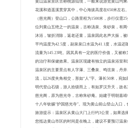
黄山温泉景区古称桃源仙境，一般来说游览黄山均乘
花溪和逍遥溪贯穿其中，中心海拔高度在650米左
（慈光阁）登山口，公路里程为1500米，步行仅需
位列黄山五绝之一的温泉，古称汤泉、朱砂泉，有两
沐浴，皱折消除，返老还童，温泉因此名声大振，被称
平均温度为42.5度，副泉泉口水温为41.1度，水温
流量为145.23吨。因其具有一定的医疗价值，又
的治疗和保健效果。温泉区现建有独立的温泉浴室和
温泉区的主要景点有人字瀑、三叠泉、鸣弦泉，丹井
流，以26度夹角相交，形如“人”字。瀑长50米，
明代登山石级，游人拾级而上，有如罗汉升天，故名
慈光阁，原为慈光寺，古称朱砂庵。始建于明朝嘉靖
十八年钦赐“护国慈光寺”。现为黄山前山登山入口，
旅游提示：温泉区从黄山大门上行约3公里，如果选
您抵达黄山市区的时间是在晚上，建议不要预订温泉