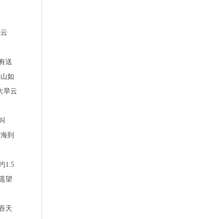
步云
有送
江山如
大旱云
叫
“海到
1.5
遥望
吞天