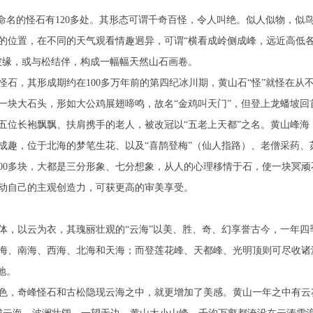
命名的怪石有120多处。其形态可谓千奇百怪，令人叫绝。似人似物，似
的位置，在不同的天气观看情趣迥异，可谓“横看成岭侧成峰，远近高低
坡缘，或与松结伴，构成一幅幅天然山石画卷。
石，其形成期约在100多万年前的第四纪冰川期，黄山石“怪”就怪在从
一块大石头，形如大公鸡展翅啼鸣，故名“金鸡叫天门”，但登上龙蟠坡回
五位长袍飘飘、扶肩携手的老人，被改冠以“五老上天都”之名。黄山峰海
成趣，位于北海的梦笔生花、以及“喜鹊登梅”（仙人指路）、老僧采药、
00多块，大都是三分形象、七分想象，从人的心理移情于石，使一块冥顽
动自己的主观创造力，可获更高的审美享受。
体，以云为衣，其瑰丽壮观的“云海”以美、胜、奇、幻享誉古今，一年四
海、南海、西海、北海和天海；而登莲花峰、天都峰、光明顶则可尽收诸
地。
色，奇峰怪石和古松隐现云海之中，就更增加了美感。黄山一年之中有云