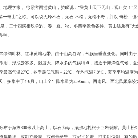
地理学家， 徐霞客两游黄山，赞叹说：“登黄山天下无山，观止矣！”又
第一奇山”之称。可以说无峰不石，无石 不松，无松不奇，并以 奇松、怪
六泉，二十四溪相映争辉。春、夏、秋、冬四季景色各异。黄山还兼有“天
0多种。
常绿阔叶林、红壤黄壤地带。由于山高谷深，气候呈垂直变化。同时由于
作用，形成云雾多、湿度大、降水多的气候特点，接近于海洋性气候，夏
最高气温27℃，冬季最低气温－22℃，年均气温7.8°C，夏季平均温度为
天，多集中于4-6月，山上全年降水量为2395mm。西南风、西北风频率较
分布于海拔800米以上高山，以石为母，顽强地扎根于巨岩裂隙。黄山松
倚岸挺拔，或独立峰巅，或倒悬绝壁，或冠平如盖，或尖削似剑。有的循