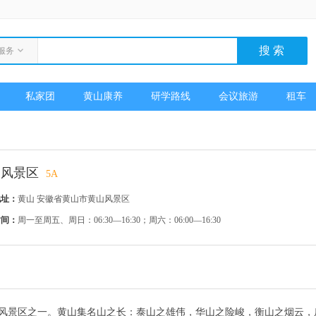
服务
私家团
黄山康养
研学路线
会议旅游
租车
山风景区
5A
地址：
黄山 安徽省黄山市黄山风景区
时间：
周一至周五、周日：06:30—16:30；周六：06:00—16:30
风景区之一。黄山集名山之长：泰山之雄伟，华山之险峻，衡山之烟云，