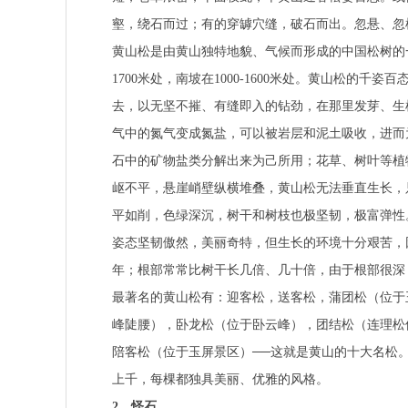
壑，绕石而过；有的穿罅穴缝，破石而出。忽悬、忽
黄山松是由黄山独特地貌、气候而形成的中国松树的一
1700米处，南坡在1000-1600米处。黄山松
去，以无坚不摧、有缝即入的钻劲，在那里发芽、生
气中的氮气变成氮盐，可以被岩层和泥土吸收，进而
石中的矿物盐类分解出来为己所用；花草、树叶等植
岖不平，悬崖峭壁纵横堆叠，黄山松无法垂直生长，
平如削，色绿深沉，树干和树枝也极坚韧，极富弹性
姿态坚韧傲然，美丽奇特，但生长的环境十分艰苦，
年；根部常常比树干长几倍、几十倍，由于根部很深
最著名的黄山松有：迎客松，送客松，蒲团松（位于
峰陡腰），卧龙松（位于卧云峰），团结松（连理松
陪客松（位于玉屏景区）──这就是黄山的十大名松
上千，每棵都独具美丽、优雅的风格。
2、怪石