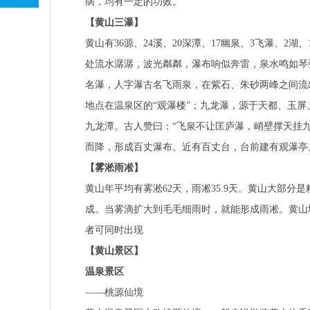
病，均有一定的功效。
【黄山三瀑】
黄山有36源、24溪、20深潭、17幽泉、3飞瀑、
处流水潺潺，波光粼粼，瀑布响似奔雷，泉水鸣如琴弦
名瀑，人字瀑古名飞雨泉，在紫石、朱砂两峰之间流
地点在温泉区的“观瀑楼”；九龙瀑，源于天都、玉
九龙潭。古人赞曰：“飞泉不让匡庐瀑，峭壁撑天挂
而降，形成百丈瀑布。近有百丈台，台前建有观瀑亭
【雾淞雨凇】
黄山年平均有雾淞62天，雨凇35.9天。黄山大部分是
成。当雾滴扩大到毛毛细雨时，就能形成雨凇。黄山
者可同时出现
【黄山景区】
温泉景区
——桃源仙境