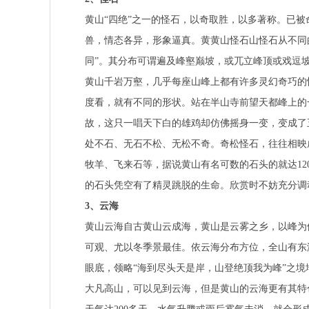
黄山“四绝”之一的怪石，以奇取胜，以多著称。已被
兽，情态各异，形象逼真。黄黄山怪石山怪石从不同
同”。其分布可谓遍及峰壑巅坡，或兀立峰顶或戏逗
黄山千岩万壑，几乎每座山峰上都有许多灵幻奇巧的怪
度看，就有不同的形状。站在半山寺前望天都峰上的
故，这只一唱天下白的雄鸡却仿佛摇身一变，变成了
处不石、无石不松、无松不奇。奇松怪石，往往相映
牧羊、飞来石等，据说黄山有名可数的石头的就达12
的石头凭空有了精灵跳脱的生命。欣赏时不妨充分调
3、云海
黄山云海自古黄山云成海，黄山是云雾之乡，以峰为
可观、尤以冬季景最佳。依云海分布方位，全山有东
眼底，领略“海到尽头天是岸，山登绝顶我为峰”之境
大凡高山，可以见到云海，但是黄山的云海更有其特