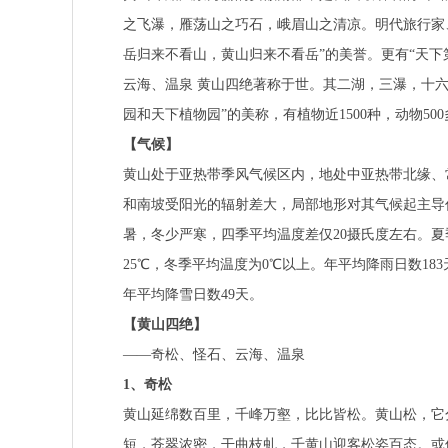
之飞瀑，雁荡山之巧石，峨眉山之清凉。明代旅行家、
岳归来不看山，黄山归来不看岳”的美誉。更有“天下
云海、温泉 黄山四绝著称于世。其二湖，三瀑，十
园和天下植物园”的美称，有植物近1500种，动物50
【气候】
黄山处于亚热带季风气候区内，地处中亚热带北缘、
和南坡受阳光的辐射差大，局部地形对其气候起主导
暑，冬少严寒，四季平均温度差仅20摄氏度左右。夏季
25℃，冬季平均温度为0℃以上。年平均降雨日数183
年平均降雪日数49天。
【黄山四绝】
——奇松、怪石、云海、温泉
1、奇松
黄山延绵数百里，千峰万壑，比比皆松。黄山松，它
短，苍翠浓密，干曲枝虬，千黄山迎客松姿百态。或