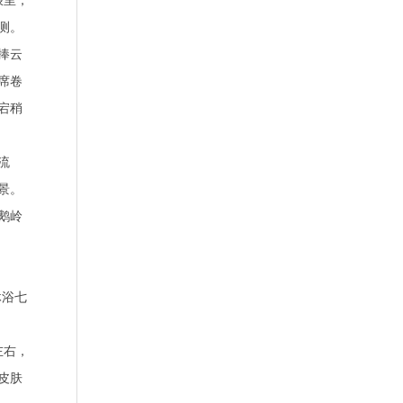
浪里，
测。
捧云
席卷
宕稍
流
景。
鹅岭
沐浴七
左右，
皮肤