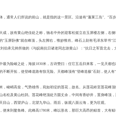
体，通常人们所说的前山，就是指的这一景区。沿途有“蓬莱三岛”、“百
大成，故有黄山绝佳处之称，驰名中外的迎客松挺立在玉屏楼左侧，右侧
的“玉屏卧佛“就在峰顶，头左脚右，惟妙惟肖。峰石上刻有毛泽东草书“
和刘伯承元帅所做的《与皖南抗日诸老同志游黄山》：“抗日之军昔北去，
最为险峻之处，海拔1830米，古诗赞曰：任它五岳归来客，一见天都也
的不断开拓，使登峰道路有惊无险。天都峰顶有“登峰造极”石刻，使人有
4米，峻峭高耸，气势雄伟，宛如初绽的莲花，故名。从莲花岭至莲花峰顶约
山名松及黄山杜鹃。莲花峰绝顶处方圆丈余，中间有香砂井，置身峰顶，
天目山，西望庐山，北望九华山。雨后，纵观八面云海，更为壮观。
便来到鳌鱼峰。此峰高1780米，峰以形名，那巨大高昂的鲸首，大有鲸