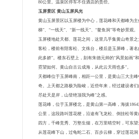
80公里。温泉区停车不住酒店的贵些。
玉屏景区 黄山玉屏风光
黄山玉屏景区以玉屏楼为中心，莲花峰和天都峰为主
梯”、“一线天”、“新一线天”、“鳌鱼洞”等奇妙景观。
玉屏楼地处天都、莲花之间，这里几乎集黄山奇景之
客松，楼前有陪客松、文殊台，楼后是玉屏峰，著名
此多娇”。楼东石壁上，刻有朱德元帅的“风景如画”
霓望如何。黄山自古云成海，从此云天雨也多”。
天都峰位于玉屏峰南，相距一公里，是黄山三大主峰中
奇。上天都之路极为险峻，近些年来，经过建设者们
尽处天是岸，山登绝顶我为峰”之感。
莲花峰，位于玉屏楼北，是黄山第一高峰，海拔186
公里，这段路叫莲花梗，沿途有飞龙松、倒挂松等黄
四方，千峰竞秀、万壑生烟，在万里晴空时，可东望
从莲花峰下山，过龟蛇二石、百步云梯，穿过莲花洞，