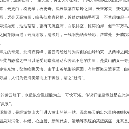
形成云海，波澜壮阔，一望无边，黄山大小山峰、千沟万壑都淹没在云涛雪
耀，云更白，松更翠，石更奇。流云散落在诸峰之间，云来雾去，变化莫
画，远处天高海阔，峰头似扁舟轻摇，近处仿佛触手可及，不禁想掬起一
奔涌如潮，浩浩荡荡，更有飞流直泻，白浪排空，惊涛拍岸，似千军万马
之间穿隙而过；云海渐散，清淡处，一线阳光洒金绘彩，浓重处，升腾跌
。
罕见的奇景。北海双剪峰，当云海经过时为两侧的山峰约束，从两峰之间
轻柔与静谧之中可以感受到暗流涌动和奔流不息的力量，是黄山的又一奇
岭赏东海，螯鱼峰眺天海。由于山谷地形的原因，有时西海云遮雾罩，白
万里，人们为云海美景而上下奔波，谓之“赶海”。
0米的紫云峰下，水质以含重碳酸为主，可饮可浴。传说轩辕皇帝就是在此
灵泉”。
溪相望，是经游黄山大门进入黄山的第一站。温泉每天的出水量约400吨
山温泉对消化、神经、心血管、新陈代谢、运动等系统的某些病症，尤其是