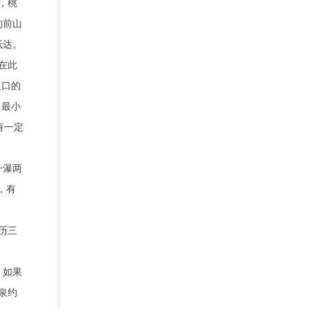
，桃
的前山
抵达。
在此
泉口的
，最小
有一定
一瀑两
，有
历三
。如果
泉约