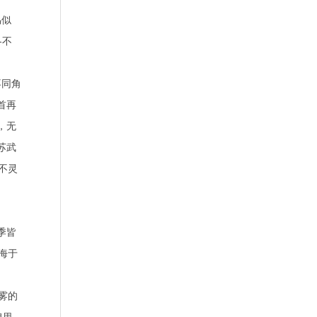
鸟似
各不
不同角
首再
，无
苏武
不灵
季皆
海于
雾的