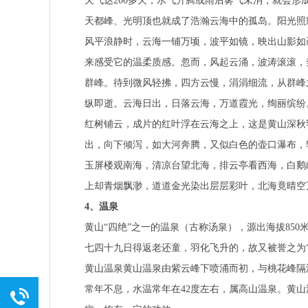
天气达200多天，水气升腾或雨后雾气未消，就会
天都峰、光明顶也就成了浩瀚云海中的孤岛。阳光照
风平浪静时，云海一铺万顷，波平如镜，映出山影如
来感受它的温柔质感。忽而，风起云涌，波涛滚滚，
群峰。待到微风轻拂，四方云慢，涓涓细流，从群峰
纵即逝。云海日出，日落云海，万道霞光，绚丽缤纷
红树铺云，成片的红叶浮在云海之上，这是黄山深秋
出，向下倾泻，如大河奔腾，又似白色的壶口瀑布，
玉屏楼观南海，清凉台望北海，排云亭看西海，白鹅
上却青烟飘渺，道道金光染出层层彩叶，北海竟晴空
4、温泉
黄山“四绝”之一的温泉（古称汤泉），源出海拔85
七四十九日得返老还童，羽化飞升的，故又被誉之为“
黄山温泉黄山温泉由紫云峰下喷涌而初，与桃花峰隔
常年不息，水温常年在42度左右，属高山温泉。黄