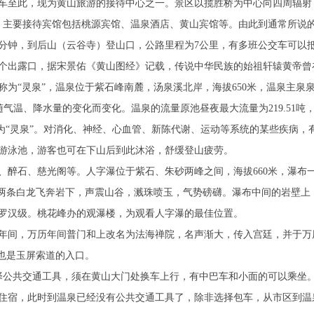
车至此，现为黄山旅游的接待中心之一。景区以揽胜桥为中心向四周辐射
右。主要接待宾馆包括桃源宾馆、温泉酒店、黄山宾馆等。由此到通常所说
25分钟，到后山（云谷寺）登山口，公路里程为7公里，有多班公交车可以
个出露口，据宋景佑《黄山图经》记载，传说中华民族的始祖轩辕黄帝曾
为“灵泉”，温泉位于紫石峰南麓，汤泉溪北岸，海拔650米，温泉主泉
还随气温、降水量的变化而变化。温泉的流量原池昼夜最大流量为219.51吨
被称为“灵泉”。对消化、神经、心血管、新陈代谢、运动等系统的某些疾病，
游泳池，游客也可在下山后到此沐浴，舒缓登山疲劳。
、醉石、慈光阁等。人字瀑位于紫石、朱砂两峰之间，海拔660米，瀑布
宛如两条白龙飞奔岩下，声震山谷，溅珠喷玉，气势磅礴。瀑布中间的岩壁上
罗汉级。桃花峰办的观瀑楼，为观看人字瀑的最佳位置。
年间，万历年间普门和上改名为法海禅院，名声渐大，传入宫廷，并于万
也是玉屏索道的入口。
择公共交通工具，须在黄山大门处换车上行，有中巴车和小面的可以乘坐
住宿，此时到温泉已经没有公共交通工具了，除非选择包车，从市区到温