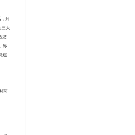
后，到
山三大
观赏
，称
悬崖
时两