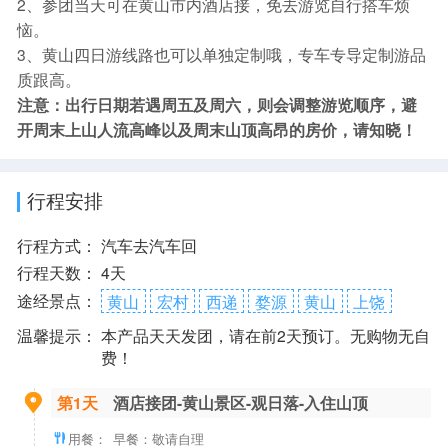
2、参团当天可在黄山市内酒店接，免去游览自行搭车烦
恼。
3、黄山四日游线路也可以单独定制哦，专车专导定制游品
质跟高。
注意：出行日期若遇周五及周六，则会调整游览顺序，避
开周末上山人流高峰以及周末山顶高昂的房价，请知晓！
行程安排
行程方式：
汽车去汽车回
行程天数：
4天
途经景点：
黄山
宏村
西递
婺源
黄山
上饶
温馨提示：
本产品天天发团，请在前2天预订。无购物无自
费！
第1天
酒店接团-黄山景区-观日落-入住山顶
用餐：
早餐：敬请自理