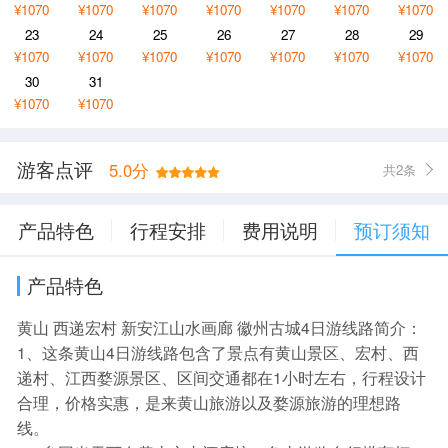
¥1070
¥1070
¥1070
¥1070
¥1070
¥1070
¥1070
23
24
25
26
27
28
29
¥1070
¥1070
¥1070
¥1070
¥1070
¥1070
¥1070
30
31
¥1070
¥1070
游客点评
5.0分
共2条
产品特色
行程安排
费用说明
预订须知
产品特色
黄山 西递宏村 新安江山水画廊 徽州古城4日游线路简介：
1、这条黄山4日游线路包含了景点有黄山景区、宏村、西
递村、江西婺源景区、区间交通都在1小时左右，行程设计
合理，价格实惠，是来黄山旅游以及婺源旅游的理想路
线。