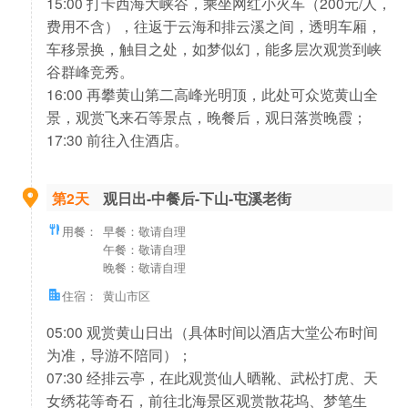
15:00 打卡西海大峡谷，乘坐网红小火车（200元/人，
费用不含），往返于云海和排云溪之间，透明车厢，
车移景换，触目之处，如梦似幻，能多层次观赏到峡
谷群峰竞秀。
16:00 再攀黄山第二高峰光明顶，此处可众览黄山全
景，观赏飞来石等景点，晚餐后，观日落赏晚霞；
17:30 前往入住酒店。
第2天
观日出-中餐后-下山-屯溪老街
用餐：
早餐：敬请自理
午餐：敬请自理
晚餐：敬请自理
住宿：
黄山市区
05:00 观赏黄山日出（具体时间以酒店大堂公布时间
为准，导游不陪同）；
07:30 经排云亭，在此观赏仙人晒靴、武松打虎、天
女绣花等奇石，前往北海景区观赏散花坞、梦笔生