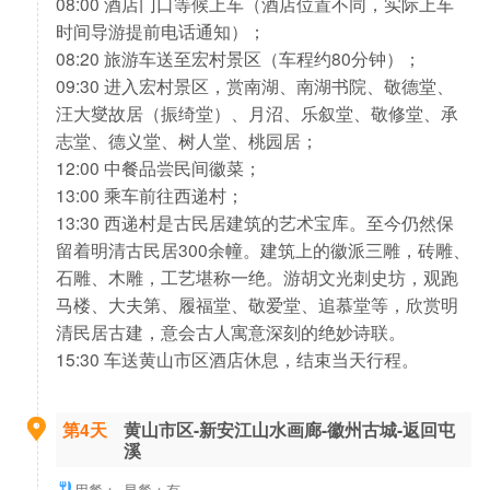
08:00 酒店门口等候上车（酒店位置不同，实际上车
时间导游提前电话通知）；
08:20 旅游车送至宏村景区（车程约80分钟）；
09:30 进入宏村景区，赏南湖、南湖书院、敬德堂、
汪大燮故居（振绮堂）、月沼、乐叙堂、敬修堂、承
志堂、德义堂、树人堂、桃园居；
12:00 中餐品尝民间徽菜；
13:00 乘车前往西递村；
13:30 西递村是古民居建筑的艺术宝库。至今仍然保
留着明清古民居300余幢。建筑上的徽派三雕，砖雕、
石雕、木雕，工艺堪称一绝。游胡文光刺史坊，观跑
马楼、大夫第、履福堂、敬爱堂、追慕堂等，欣赏明
清民居古建，意会古人寓意深刻的绝妙诗联。
15:30 车送黄山市区酒店休息，结束当天行程。
第4天
黄山市区-新安江山水画廊-徽州古城-返回屯
溪
用餐：
早餐：有