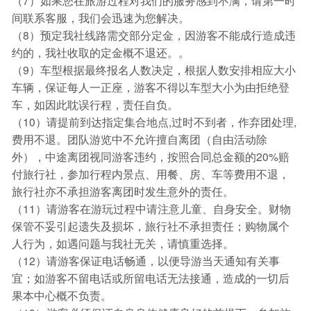
（7）如果您在旅游过程对我们的服务感到不满，请第一时
间联系客服，我们会迅速为您解决。
（8）预定我社线路需交部分定金，因游客不能成行造成违
约的，我社收取的定金概不退还。。
（9）车型根据最终报名人数决定，根据人数安排相应大小
车辆，保证每人一正座，游客不得以车型大小为由拒绝登
车，如因此耽误行程，责任自负。
（10）请提前到达指定集合地点,过时不到者，作弃团处理,
费用不退。团队游览中不允许擅自离团（自由活动除
外），中途离团视同游客违约，按照合同总金额的20%赔
付旅行社，参加行程内景点、用餐、房、车等费用不退，
旅行社亦不承担游客离团时发生意外的责任。
（11）请游客在游玩过程中请注意儿童、自身安全。财物
保管不妥引起遗失及损坏，旅行社不承担责任；购物属个
人行为，如遇问题与我社无关，请慎重选择。
（12）请游客保证电话畅通，以便导游当天通知有关事
宜；如游客不留电话或所留电话无法接通，造成的一切后
果本中心概不负责。