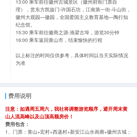
13:00 乘车前往徽州古城景区（徽州府衙门票自
理），赏东方凯旋门-许国石坊，江南第一街-斗山街，
徽州大观园—徽园，全国爱国主义教育基地—陶行知
纪念馆。
15:30 乘车前往徽商之源-渔梁古埠，游览30分钟
16:00 乘车返回黄山市，结束愉快的行程
以上标注的时间仅供参考，具体时间以当天实际情况
为准
费用说明
注意：如遇周五周六，我社将调整游览顺序，避开周末黄
山人流高峰以及山顶高额房价！
费用包含：
1、门票：黄山+宏村+西递村+新安江山水画廊+徽州古城；