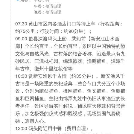
午餐：敬请自理
晚餐：敬请自理
07:30 黄山市区内各酒店门口等待上车（行程距离：
约75公里；行驶时间：约90分钟）；
09:00 歙县深渡码头上船，乘船前【新安江山水画
廊】全长约百里，全长约百里，景区以中国独特的徽
文化与自然风光、古村落的结合著称。沿途景点有九
砂民居、三潭枇杷园、绵潭徽戏、渔鹰捕鱼、漳潭千
年古樟、徽州十里红妆馆等
10:30 赏新安渔风千古情（约35分钟）。新安渔风千
古情是一场隆重的祭祀盛典，整台节目共分五个小场
景，分别为踏盆捕鱼、撒网捕鱼、鱼叉捕鱼、鱼鹰捕
鱼和巨网捕鱼。主祀由绵潭九姓中仍旧从事渔业的长
者担任，景区导游实时解说，辅以喧天锣鼓和背景音
乐，加之极强的仪式感和既视感，现场氛围气势磅
礴，震撼人心。
12:00 码头附近用中餐（费用自理）。