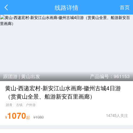
线路详情
首页
跟团游 |
黄山出发
产品编号：961153
黄山-西递宏村-新安江山水画廊-徽州古城4日游
（赏黄山全景、船游新安百里画廊）
踏青
古镇
户外游
1070
14745人关注
¥
起
¥1980