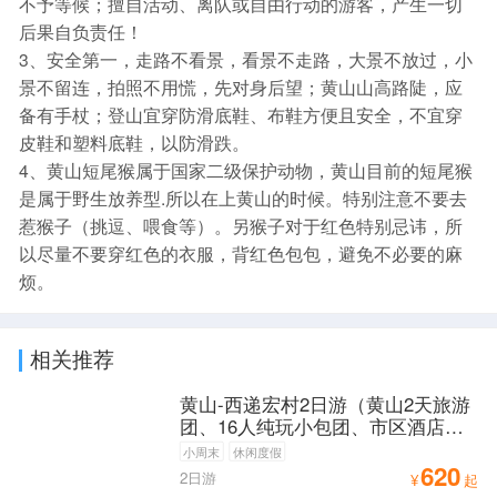
不予等候；擅自活动、离队或自由行动的游客，产生一切
后果自负责任！
3、安全第一，走路不看景，看景不走路，大景不放过，小
景不留连，拍照不用慌，先对身后望；黄山山高路陡，应
备有手杖；登山宜穿防滑底鞋、布鞋方便且安全，不宜穿
皮鞋和塑料底鞋，以防滑跌。
4、黄山短尾猴属于国家二级保护动物，黄山目前的短尾猴
是属于野生放养型.所以在上黄山的时候。特别注意不要去
惹猴子（挑逗、喂食等）。另猴子对于红色特别忌讳，所
以尽量不要穿红色的衣服，背红色包包，避免不必要的麻
烦。
相关推荐
黄山-西递宏村2日游（黄山2天旅游
团、16人纯玩小包团、市区酒店可
免费接送）
小周末
休闲度假
620
2日游
¥
起