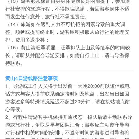
（13）游客必须保证自身身体健康良好的前提下，参加旅
行社安排的旅游行程，不得欺骗隐瞒，若因游客身体不适
而发生任何意外，旅行社不承担责任。
（14）旅游如在遇到人力不可抗拒的因素导致的重大调
整、顺延或提前终止时，游客应积极服从旅行社的处理安
排，费用多退少补；
（15）黄山淡旺季明显，旺季排队上山及等缆车的时间较
长，请听从并配合导游安排，如需自行上山，请与导游保
持联系。
黄山4日游线路注意事项
1、导游或工作人员将于出发前一天晚20:00前以短信或电
话方式与客人提前联系确定接时间及地点，出发当日如因
游客过多等特殊情况延迟不超过20分钟，请在接站地点耐
心等候。
2、行程中请游客手机保持开通状态，掉队后请主动联系导
游或旅行社，争取尽早与团队汇合；游客应主动遵守导游
对行程中相关时间的安排，不遵守时间的游客过时导游将