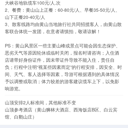
大峡谷地轨缆车100元/人.次
2、餐费：黄山山上正餐：60-80元/人、早餐35-50元/人、
山下正餐20-40元/人
3、散客线路均由黄山当地旅行社共同招揽客人，由黄山散
客联合体统一发团，在意者请慎拍，敬请谅解！
PS：黄山风景区一些主要山峰或景点可能会因生态保护、
恶劣天气等原因轮休或临时关闭，报名时请咨询；入住酒
店请带好身份证件，因未带证件导致不能入住，责任自
负；行程中注明“视某些因素而定”的行程安排，因安全、时
间、天气、客人选择等因素，导游可根据遇到的具体情况
予以调整或取消；体力较差的游客建议缆车上下，以免影
响游览。
山顶安排2人标准间，其他标准不变
山顶参考酒店（黄山狮林大酒店、西海饭店B区、白云宾
馆、白鹅山庄）