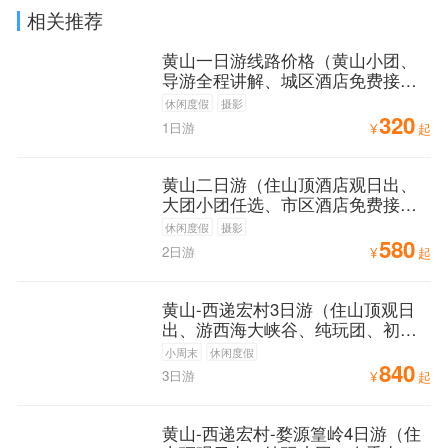
相关推荐
黄山一日游线路价格（黄山小团、
导游全程讲解、城区酒店免费接
送）
休闲度假
摄影
320
1日游
¥
起
黄山二日游（住山顶酒店观日出、
大团小团任选、市区酒店免费接
送、送自助早餐）
休闲度假
摄影
580
2日游
¥
起
黄山-西递宏村3日游（住山顶观日
出、游西海大峡谷、纯玩团、初到
黄山必游路线）
小周末
休闲度假
840
3日游
¥
起
黄山-西递宏村-婺源篁岭4日游（住