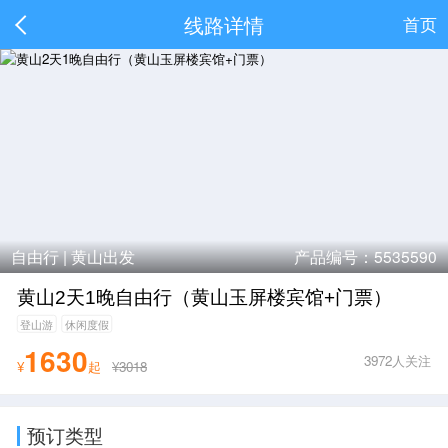
线路详情
首页
自由行 |
黄山出发
产品编号：5535590
黄山2天1晚自由行（黄山玉屏楼宾馆+门票）
登山游
休闲度假
1630
3972人关注
¥
起
¥3018
预订类型