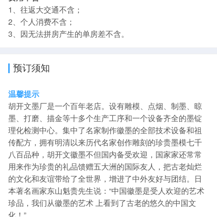
1、往返大交通不含；
2、个人消费不含；
3、因无法拼房产生的单房差不含。
预订须知
温馨提示
胡开文墨厂是一个百年老店。设有雕模、点烟、制墨、晾
墨、打磨、描金等十多个生产工序和一个设备齐全的墨锭
理化检测中心。集中了名家制作徽墨的全部技术设备和祖
传配方，拥有明清以来历代名家创作雕刻的珍贵墨模七千
八百品种，胡开文徽墨不但国内备受欢迎，国家家还常常
用来作为珍贵的礼品馈赠五大洲的国际友人，把古老灿烂
的文化和友谊带给了全世界，增进了中外友好与团结。日
本著名画家东山魁贵先生说：“中国徽墨是受人欢迎的艺术
珍品，我们从徽墨的艺术 上看到了古老的悠久的中国文
化！”