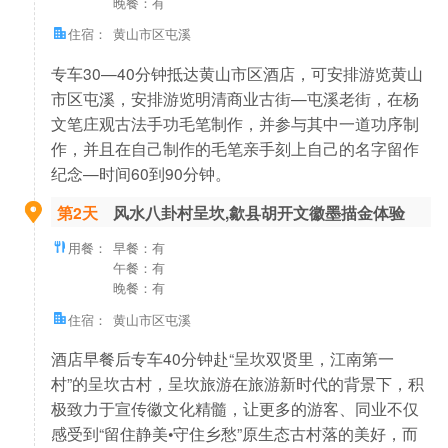
晚餐：有
住宿：
黄山市区屯溪
专车30—40分钟抵达黄山市区酒店，可安排游览黄山
市区屯溪，安排游览明清商业古街—屯溪老街，在杨
文笔庄观古法手功毛笔制作，并参与其中一道功序制
作，并且在自己制作的毛笔亲手刻上自己的名字留作
纪念—时间60到90分钟。
第2天
风水八卦村呈坎,歙县胡开文徽墨描金体验
用餐：
早餐：有
午餐：有
晚餐：有
住宿：
黄山市区屯溪
酒店早餐后专车40分钟赴“呈坎双贤里，江南第一
村”的呈坎古村，呈坎旅游在旅游新时代的背景下，积
极致力于宣传徽文化精髓，让更多的游客、同业不仅
感受到“留住静美•守住乡愁”原生态古村落的美好，而