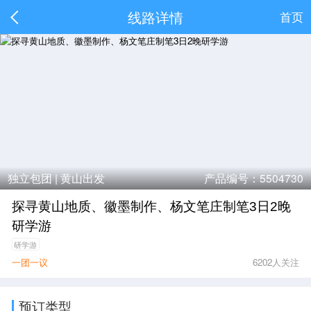
线路详情
首页
独立包团 |
黄山出发
产品编号：5504730
探寻黄山地质、徽墨制作、杨文笔庄制笔3日2晚
研学游
研学游
一团一议
6202人关注
预订类型