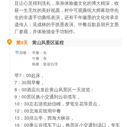
且让心灵得到洗礼，亲身体验徽文化的博大精深，收
获一生无坎的美好祝愿，村中可观撕纸大师蒋劲华先
生的非遗手功撕纸表演，还有千年徽墨的文化传承非
遗传人：吴成林的手抓墨表演。中餐后歙县胡开文墨
厂参观，并体验描金手功制作。
第3天
黄山风景区返程
用餐：
早餐：有
午餐：有
晚餐：敬请自理
早7：00起床，
7：30用早餐，
8：00酒店出发赴黄山风景区一天游览：
9：00景区换小交通到云谷缆车，
10：30左右游览始信峰，梦笔生花等景点，
12：00北海宾馆用中餐
13：30排云亭，西海大峡谷，
16：00乘云谷缆车下山，换景区小交通到汤口，专车