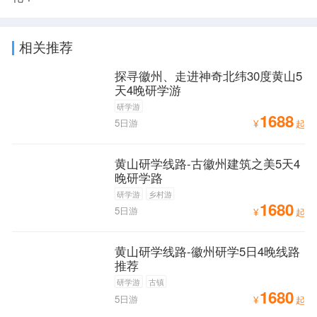
相关推荐
探寻徽州、走进神奇北纬30度黄山5
天4晚研学游
研学游
1688
5日游
¥
起
黄山研学线路-古徽州建筑之美5天4
晚研学路
研学游
乡村游
1680
5日游
¥
起
黄山研学线路-徽州研学5日4晚线路
推荐
研学游
古镇
1680
5日游
¥
起