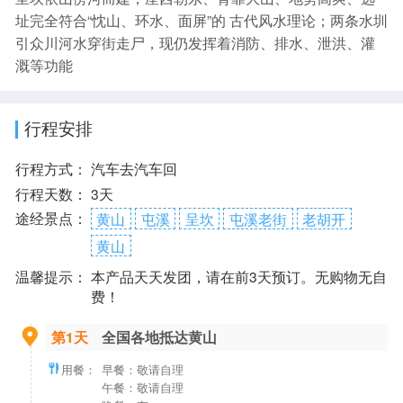
址完全符合“忱山、环水、面屏”的 古代风水理论；两条水圳
引众川河水穿街走尸，现仍发挥着消防、排水、泄洪、灌
溉等功能
行程安排
行程方式：
汽车去汽车回
行程天数：
3天
途经景点：
黄山
屯溪
呈坎
屯溪老街
老胡开
黄山
温馨提示：
本产品天天发团，请在前3天预订。无购物无自
费！
第1天
全国各地抵达黄山
用餐：
早餐：敬请自理
午餐：敬请自理