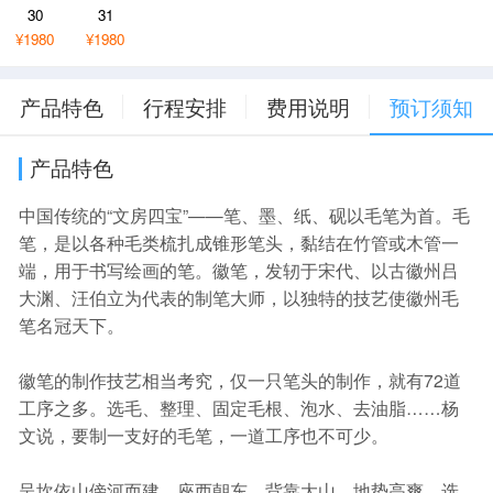
30
31
¥1980
¥1980
产品特色
行程安排
费用说明
预订须知
产品特色
中国传统的“文房四宝”——笔、墨、纸、砚以毛笔为首。毛
笔，是以各种毛类梳扎成锥形笔头，黏结在竹管或木管一
端，用于书写绘画的笔。徽笔，发轫于宋代、以古徽州吕
大渊、汪伯立为代表的制笔大师，以独特的技艺使徽州毛
笔名冠天下。
徽笔的制作技艺相当考究，仅一只笔头的制作，就有72道
工序之多。选毛、整理、固定毛根、泡水、去油脂……杨
文说，要制一支好的毛笔，一道工序也不可少。
呈坎依山傍河而建，座西朝东、背靠大山、地势高爽、选