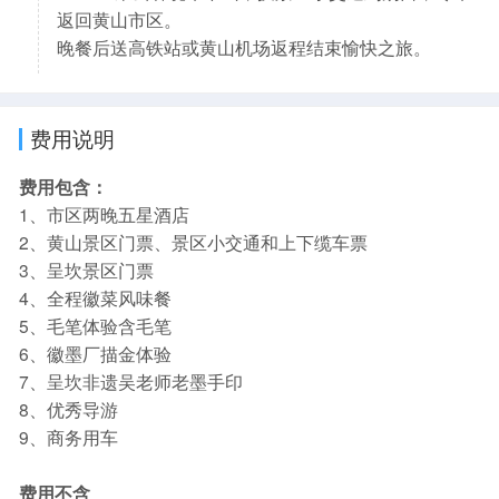
返回黄山市区。
晚餐后送高铁站或黄山机场返程结束愉快之旅。
费用说明
费用包含：
1、市区两晚五星酒店
2、黄山景区门票、景区小交通和上下缆车票
3、呈坎景区门票
4、全程徽菜风味餐
5、毛笔体验含毛笔
6、徽墨厂描金体验
7、呈坎非遗吴老师老墨手印
8、优秀导游
9、商务用车
费用不含