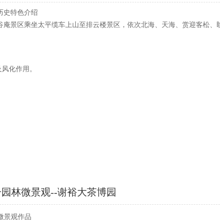
历史特色介绍
谷庵景区乘坐太平缆车上山至排云楼景区，依次北海、天海、赏迎客松、
及风化作用。
一园林微景观--谢裕大茶博园
的微景观作品