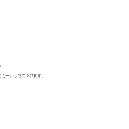
程
街之一），感受徽商街市。
村