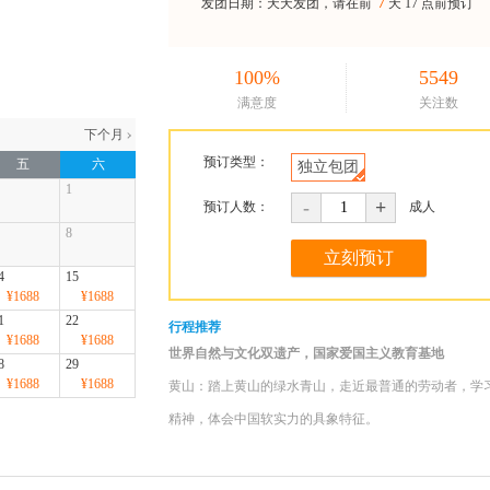
7
发团日期：天天发团，请在前
天
17 点前预订
100%
5549
满意度
关注数
预订类型：
五
六
独立包团
1
-
+
预订人数：
成人
8
4
15
¥1688
¥1688
1
22
行程推荐
¥1688
¥1688
世界自然与文化双遗产，国家爱国主义教育基地
8
29
¥1688
¥1688
黄山：踏上黄山的绿水青山，走近最普通的劳动者，学
精神，体会中国软实力的具象特征。
世界文化遗产宏村西递皖南古村落
皖南古村落：徽州商人的集聚区，徽商的发祥地，千百