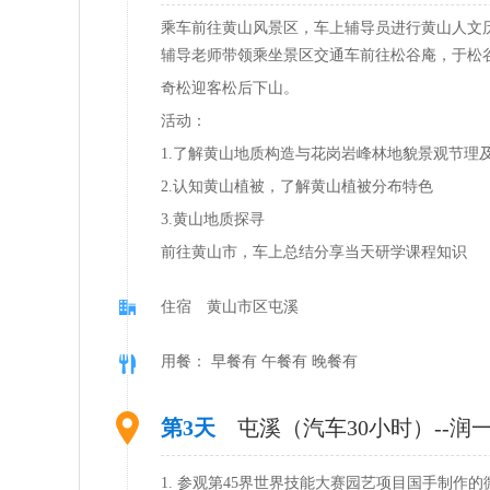
乘车前往黄山风景区，车上辅导员进行黄山人文
辅导老师带领乘坐景区交通车前往松谷庵，于松
奇松迎客松后下山。
活动：
1.了解黄山地质构造与花岗岩峰林地貌景观节理
2.认知黄山植被，了解黄山植被分布特色
3.黄山地质探寻
前往黄山市，车上总结分享当天研学课程知识
住宿 黄山市区屯溪
用餐： 早餐有 午餐有 晚餐有
第3天
屯溪（汽车30小时）--润
1. 参观第45界世界技能大赛园艺项目国手制作