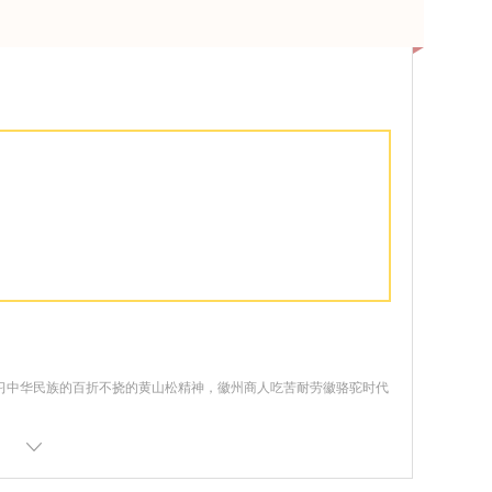
习中华民族的百折不挠的黄山松精神，徽州商人吃苦耐劳徽骆驼时代
年来坐落在青山绿水之间，见证着时代的的更替与商业的芳容