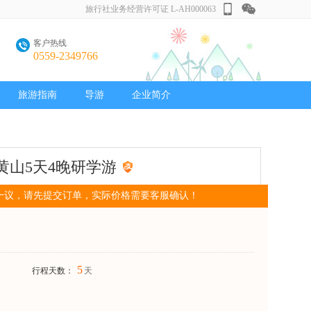
旅行社业务经营许可证 L-AH000063
客户热线
0559-2349766
旅游指南
导游
企业简介
黄山5天4晚研学游
一议，请先提交订单，实际价格需要客服确认！
5
行程天数：
天