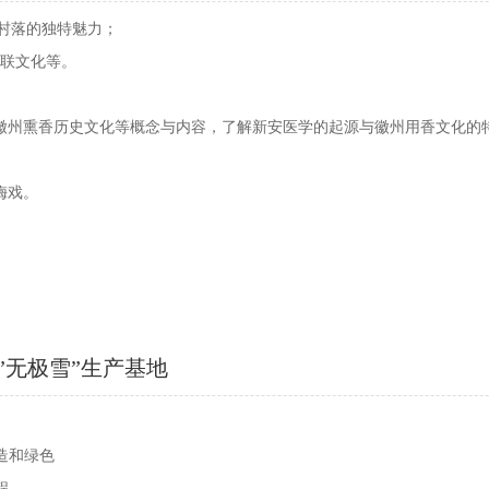
古村落的独特魅力；
楹联文化等。
徽州熏香历史文化等概念与内容，了解新安医学的起源与徽州用香文化的
梅戏。
”无极雪”生产基地
造和绿色
程。