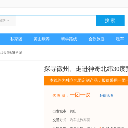
线路
私家团
黄山康养
研学路线
会议旅游
租车
山5天4晚研学游
探寻徽州、走进神奇北纬30度
本线路为独立包团定制产品，报价采用一团
一团一议
优 惠 价：
起价说明
出发城市：
黄山
交通方式：
汽车去汽车回