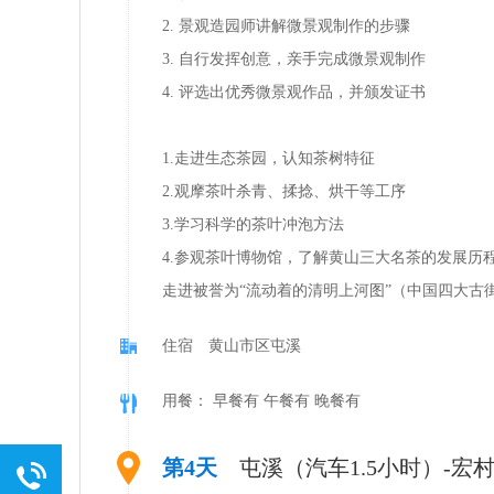
2. 景观造园师讲解微景观制作的步骤
3. 自行发挥创意，亲手完成微景观制作
4. 评选出优秀微景观作品，并颁发证书
1.走进生态茶园，认知茶树特征
2.观摩茶叶杀青、揉捻、烘干等工序
3.学习科学的茶叶冲泡方法
4.参观茶叶博物馆，了解黄山三大名茶的发展历
走进被誉为“流动着的清明上河图”（中国四大古
住宿 黄山市区屯溪
用餐： 早餐有 午餐有 晚餐有
第4天
屯溪（汽车1.5小时）-宏