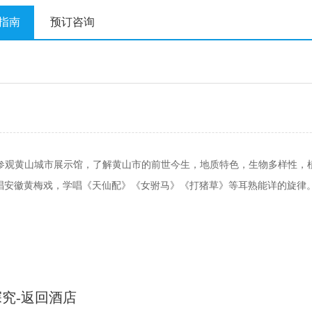
指南
预订咨询
参观黄山城市展示馆，了解黄山市的前世今生，地质特色，生物多样性，
曲演员学唱安徽黄梅戏，学唱《天仙配》《女驸马》《打猪草》等耳熟能详的旋律
探究-返回酒店