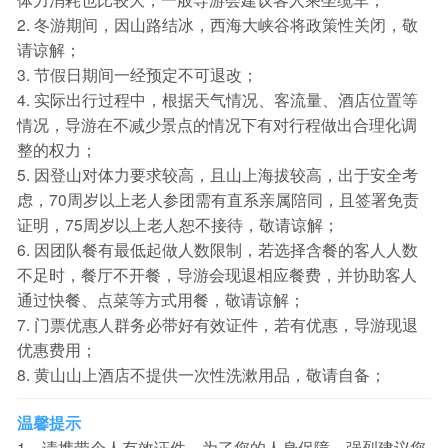
2. 冬游期间，因山路结冰，西海大峡谷将政策性关闭，敬
请谅解；
3. 节假日期间一经预定不可退改；
4. 实际出行过程中，根据天气情况、客流量、酒店位置等
情况，导游在不减少景点的情况下有对行程做出合理化调
整的权力；
5. 因登山对体力要求较高，且山上海拔较高，出于安全考
虑，70周岁以上老人参团需有直系亲属陪同，且签署免责
证明，75周岁以上老人恕不接待，敬请谅解；
6. 因团队餐有最低起做人数限制，若选择含餐的客人人数
不足时，餐厅不开餐，导游会现退相应餐费，并协助客人
通过快餐、点菜等方式用餐，敬请谅解；
7. 门票优惠人群务必带好有效证件，若有优惠，导游现退
优惠费用；
8. 黄山山上酒店不提供一次性洗漱用品，敬请自备；
温馨提示
1、请携带个人有效证件。为了您的人身保障，强烈建议您