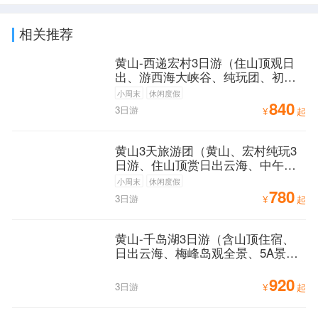
相关推荐
黄山-西递宏村3日游（住山顶观日
出、游西海大峡谷、纯玩团、初到
黄山必游路线）
小周末
休闲度假
840
3日游
¥
起
黄山3天旅游团（黄山、宏村纯玩3
日游、住山顶赏日出云海、中午发
团、高铁站可接）
小周末
休闲度假
780
3日游
¥
起
黄山-千岛湖3日游（含山顶住宿、
日出云海、梅峰岛观全景、5A景点
经典玩法）
920
3日游
¥
起