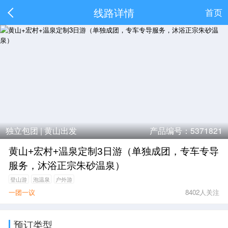
线路详情
首页
独立包团 |
黄山出发
产品编号：5371821
黄山+宏村+温泉定制3日游（单独成团，专车专导
服务，沐浴正宗朱砂温泉）
登山游
泡温泉
户外游
一团一议
8402人关注
预订类型