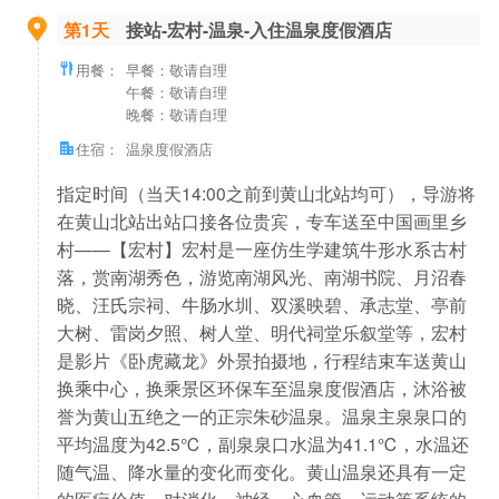
第1天
接站-宏村-温泉-入住温泉度假酒店
用餐：
早餐：敬请自理
午餐：敬请自理
晚餐：敬请自理
住宿：
温泉度假酒店
指定时间（当天14:00之前到黄山北站均可），导游将
在黄山北站出站口接各位贵宾，专车送至中国画里乡
村——【宏村】宏村是一座仿生学建筑牛形水系古村
落，赏南湖秀色，游览南湖风光、南湖书院、月沼春
晓、汪氏宗祠、牛肠水圳、双溪映碧、承志堂、亭前
大树、雷岗夕照、树人堂、明代祠堂乐叙堂等，宏村
是影片《卧虎藏龙》外景拍摄地，行程结束车送黄山
换乘中心，换乘景区环保车至温泉度假酒店，沐浴被
誉为黄山五绝之一的正宗朱砂温泉。温泉主泉泉口的
平均温度为42.5℃，副泉泉口水温为41.1℃，水温还
随气温、降水量的变化而变化。黄山温泉还具有一定
的医疗价值，对消化、神经、心血管、运动等系统的