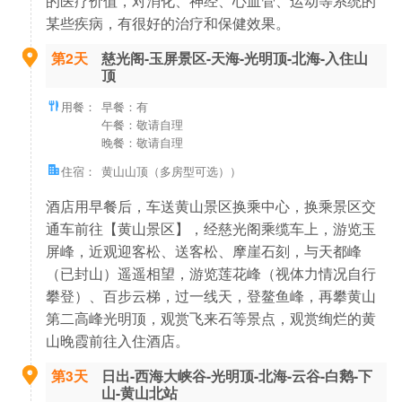
某些疾病，有很好的治疗和保健效果。
第2天
慈光阁-玉屏景区-天海-光明顶-北海-入住山
顶
用餐：
早餐：有
午餐：敬请自理
晚餐：敬请自理
住宿：
黄山山顶（多房型可选））
酒店用早餐后，车送黄山景区换乘中心，换乘景区交
通车前往【黄山景区】，经慈光阁乘缆车上，游览玉
屏峰，近观迎客松、送客松、摩崖石刻，与天都峰
（已封山）遥遥相望，游览莲花峰（视体力情况自行
攀登）、百步云梯，过一线天，登鳌鱼峰，再攀黄山
第二高峰光明顶，观赏飞来石等景点，观赏绚烂的黄
山晚霞前往入住酒店。
第3天
日出-西海大峡谷-光明顶-北海-云谷-白鹅-下
山-黄山北站