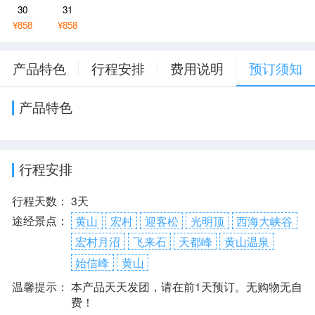
30
31
¥858
¥858
产品特色
行程安排
费用说明
预订须知
产品特色
行程安排
行程天数：
3天
途经景点：
黄山
宏村
迎客松
光明顶
西海大峡谷
宏村月沼
飞来石
天都峰
黄山温泉
始信峰
黄山
温馨提示：
本产品天天发团，请在前1天预订。无购物无自
费！