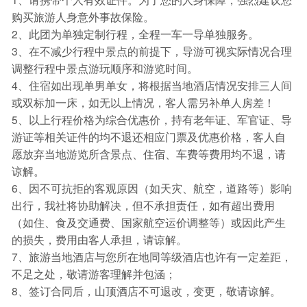
购买旅游人身意外事故保险。
2、此团为单独定制行程，全程一车一导单独服务。
3、在不减少行程中景点的前提下，导游可视实际情况合理
调整行程中景点游玩顺序和游览时间。
4、住宿如出现单男单女，将根据当地酒店情况安排三人间
或双标加一床，如无以上情况，客人需另补单人房差！
5、以上行程价格为综合优惠价，持有老年证、军官证、导
游证等相关证件的均不退还相应门票及优惠价格，客人自
愿放弃当地游览所含景点、住宿、车费等费用均不退，请
谅解。
6、因不可抗拒的客观原因（如天灾、航空，道路等）影响
出行，我社将协助解决，但不承担责任，如有超出费用
（如住、食及交通费、国家航空运价调整等）或因此产生
的损失，费用由客人承担，请谅解。
7、旅游当地酒店与您所在地同等级酒店也许有一定差距，
不足之处，敬请游客理解并包涵；
8、签订合同后，山顶酒店不可退改，变更，敬请谅解。