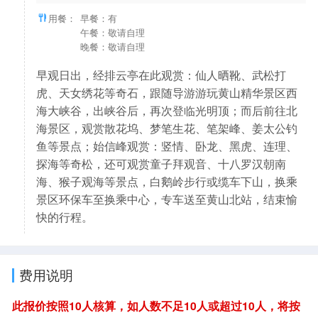
用餐：
早餐：有
午餐：敬请自理
晚餐：敬请自理
早观日出，经排云亭在此观赏：仙人晒靴、武松打
虎、天女绣花等奇石，跟随导游游玩黄山精华景区西
海大峡谷，出峡谷后，再次登临光明顶；而后前往北
海景区，观赏散花坞、梦笔生花、笔架峰、姜太公钓
鱼等景点；始信峰观赏：竖情、卧龙、黑虎、连理、
探海等奇松，还可观赏童子拜观音、十八罗汉朝南
海、猴子观海等景点，白鹅岭步行或缆车下山，换乘
景区环保车至换乘中心，专车送至黄山北站，结束愉
快的行程。
费用说明
此报价按照10人核算，如人数不足10人或超过10人，将按