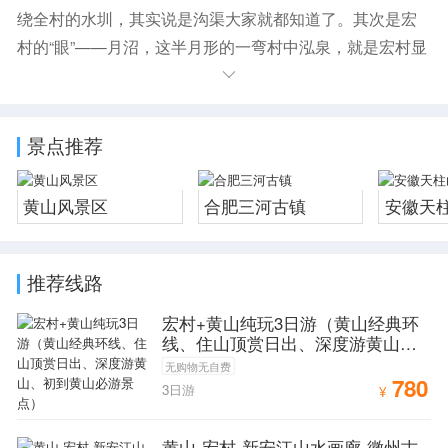
绕全村的水圳，其实说是沟渠大家就都知道了。其次是宏
村的“眼”——月沼，这半月形的一弯村中泓泉，就是宏村显
得秀丽、婉约的精髓所在。
月沼仅仅是村中的一处水潭，但却是一处极具幻彩的
水潭。月沼，位于宏村中心，当地人称为月塘，是宏村最
景点推荐
美的地方，也最具代表性，一看就知道是宏村，粉墙黛氏
的微派建筑与水中的倒影，辉映成趣，成为了这里的标
黄山风景区
合肥三河古镇
安徽天
志，吸引着无数的摄影迷，画家来这里写生，拍摄，创
作，留下墨宝佳作供世人观赏。
推荐线路
宏村+黄山纯玩3日游（黄山经典环
线、住山顶赏日出、深度游黄山、
初到黄山必游景点）
无购物无自费
780
3日游
¥
黄山-宏村-新安江山水画廊-徽州古