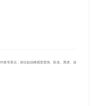
太公钓鱼等景点，前往始信峰观赏竖情、卧龙、黑虎、连