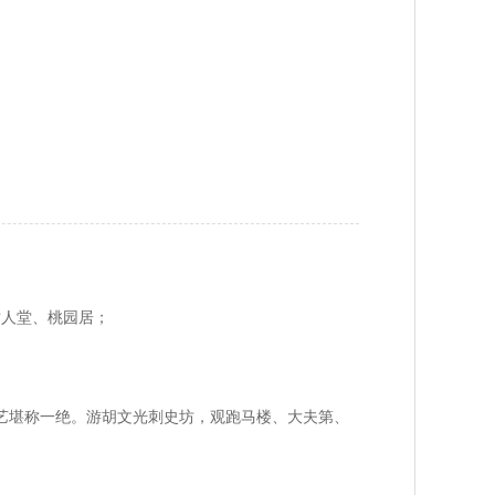
树人堂、桃园居；
，工艺堪称一绝。游胡文光刺史坊，观跑马楼、大夫第、