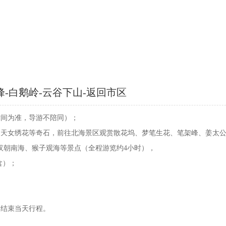
峰-白鹅岭-云谷下山-返回市区
布时间为准，导游不陪同）；
打虎、天女绣花等奇石，前往北海景区观赏散花坞、梦笔生花、笔架峰、姜
汉朝南海、猴子观海等景点（全程游览约4小时），
含）；
），结束当天行程。