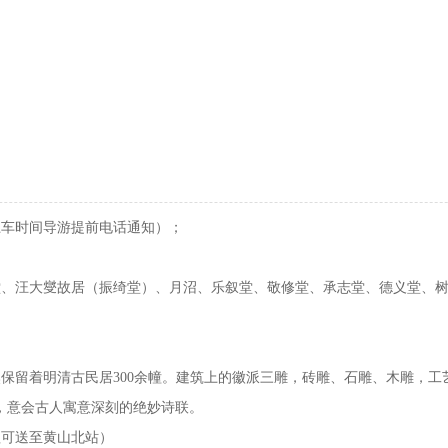
际上车时间导游提前电话通知）；
敬德堂、汪大燮故居（振绮堂）、月沼、乐叙堂、敬修堂、承志堂、德义堂、
今仍然保留着明清古民居300余幢。建筑上的徽派三雕，砖雕、石雕、木雕
，意会古人寓意深刻的绝妙诗联。
返程可送至黄山北站）