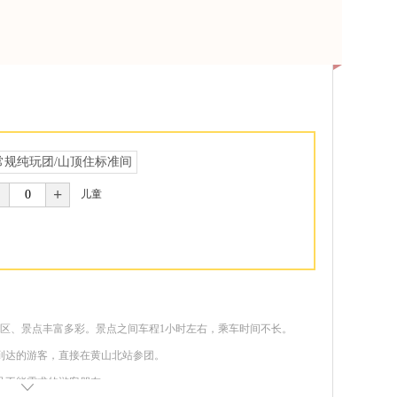
常规纯玩团/山顶住标准间
+
儿童
景区、景点丰富多彩。景点之间车程1小时左右，乘车时间不长。
铁到达的游客，直接在黄山北站参团。
满足不能需求的游客朋友。