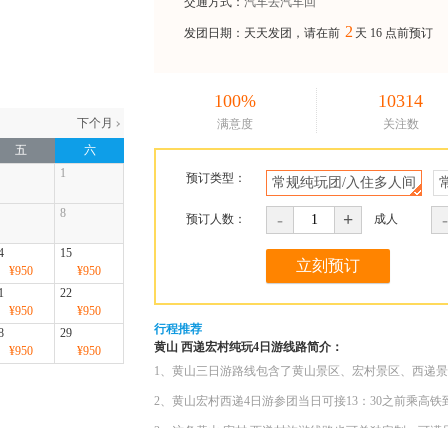
交通方式：
汽车去汽车回
2
发团日期：天天发团，请在前
天
16 点前预订
100%
10314
满意度
关注数
五
六
1
预订类型：
常规纯玩团/入住多人间
8
-
+
-
预订人数：
成人
4
15
¥950
¥950
1
22
¥950
¥950
行程推荐
8
29
黄山 西递宏村纯玩4日游线路简介：
¥950
¥950
1、黄山三日游路线包含了黄山景区、宏村景区、西递
2、黄山宏村西递4日游参团当日可接13：30之前乘高
3、这条黄山 宏村 西递村旅游线路也可单独定制，可