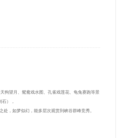
路、天狗望月、鸳鸯戏水图、孔雀戏莲花、龟兔赛跑等景
刚石），
触目之处，如梦似幻，能多层次观赏到峡谷群峰竞秀。