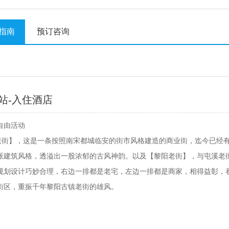
指南
预订咨询
站-入住酒店
自由活动
老街】，这是一条按照南宋都城临安的街市风格建造的商业街，迄今已经有近9
建筑风格，透溢出一股浓郁的古风神韵。以及【黎阳老街】，与屯溪老街
规划设计巧妙合理，右边一排都是老宅，左边一排都是商家，相得益彰，
街区，重振千年黎阳古镇老街的雄风。