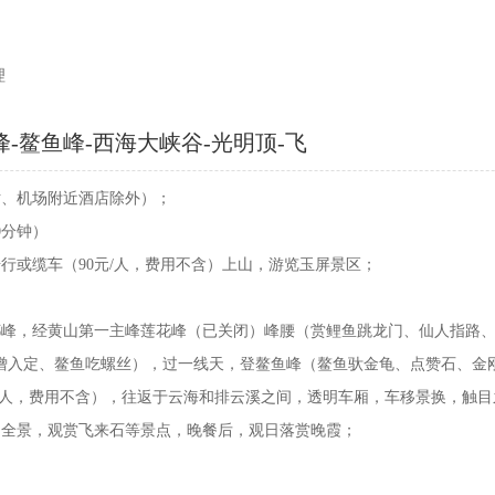
理
峰-鳌鱼峰-西海大峡谷-光明顶-飞
铁站、机场附近酒店除外）；
0分钟）
阁步行或缆车（90元/人，费用不含）上山，游览玉屏景区；
望天都峰，经黄山第一主峰莲花峰（已关闭）峰腰（赏鲤鱼跳龙门、仙人指
僧入定、鳌鱼吃螺丝），过一线天，登鳌鱼峰（鳌鱼驮金龟、点赞石、金
00元/人，费用不含），往返于云海和排云溪之间，透明车厢，车移景换，
黄山全景，观赏飞来石等景点，晚餐后，观日落赏晚霞；