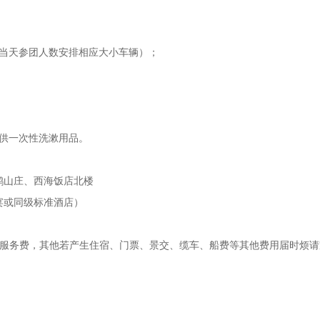
据当天参团人数安排相应大小车辆）；
提供一次性洗漱用品。
鹅山庄、西海饭店北楼
宴或同级标准酒店）
行社服务费，其他若产生住宿、门票、景交、缆车、船费等其他费用届时烦