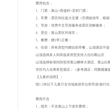
费用包含：
1、门票：黄山+西递村+宏村门票；
2、车费：景区间往返大交通（空调旅游车，根
3、导游：优秀中文导游服务或景区讲解服务；
4、景交：黄山景区环保车；
5、餐费：赠2早1正餐；
6、住宿：所有房型均赠自助早餐，山顶酒店不
山顶选择多人间高低床房型安排入住白鹅山庄
山顶选择标准间则安排黄山狮林大酒店、黄山白
市区均入住商务型酒店；（参考酒店：同聚楼徽
【儿童价说明】：
指1.2米以下儿童只含当地旅游车位和导游/旅
费用不含
1，缆车：不含黄山上下缆车费用；