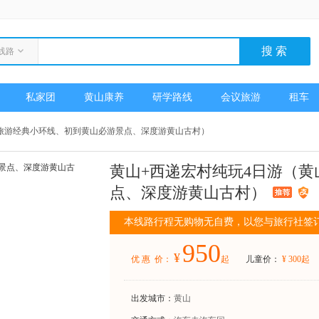
线路
私家团
黄山康养
研学路线
会议旅游
租车
山旅游经典小环线、初到黄山必游景点、深度游黄山古村）
黄山+西递宏村纯玩4日游（
点、深度游黄山古村）
本线路行程无购物无自费，以您与旅行社签
950
¥
优 惠 价：
起
儿童价：
¥
300
起
出发城市：
黄山