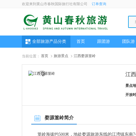
欢迎来到黄山市春秋国际旅行社有限公司
订单查询
全部旅游产品分类
首页
跟团游
团队游
首页
旅游景点
江西婺源篁岭
当前位置：
江
景点
开放
婺源篁岭简介
篁岭海拔约500米，地处婺源旅游东线的江湾镇东南