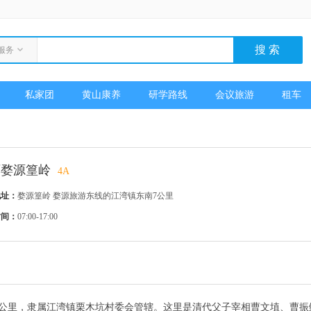
服务
私家团
黄山康养
研学路线
会议旅游
租车
西婺源篁岭
4A
地址：
婺源篁岭 婺源旅游东线的江湾镇东南7公里
时间：
07:00-17:00
7公里，隶属江湾镇栗木坑村委会管辖。这里是清代父子宰相曹文埴、曹振