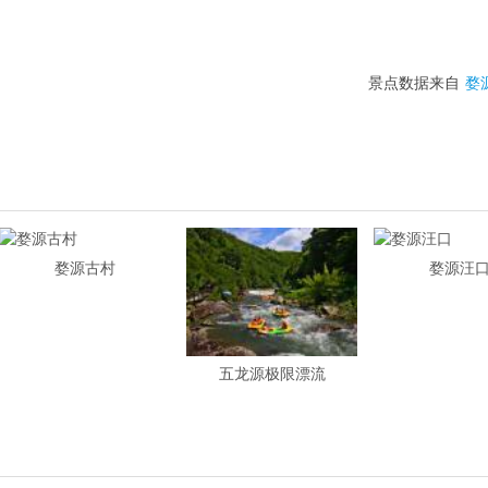
景点数据来自
婺
婺源古村
婺源汪
五龙源极限漂流