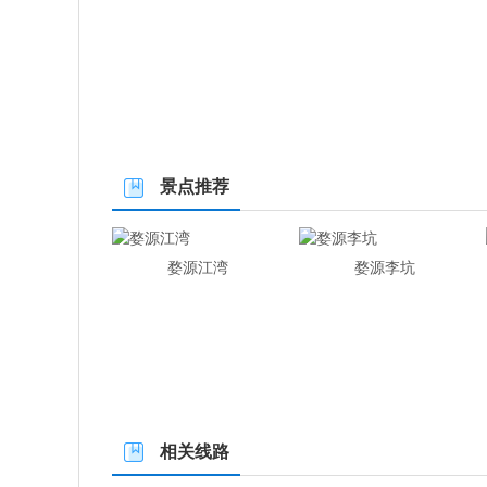
景点推荐
婺源江湾
婺源李坑
相关线路