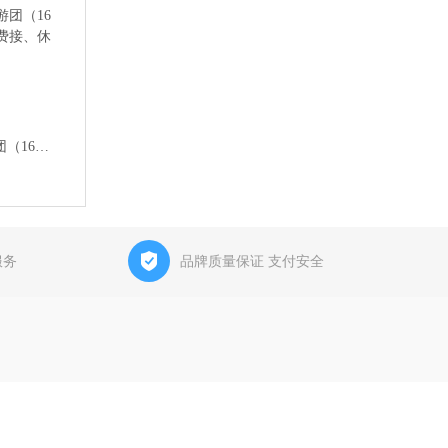
黄山-婺源篁岭2天旅游团（16人纯玩团、市区酒店免费接、休闲旅游路线）
服务
品牌质量保证 支付安全
二日游 ，黄山三日游 ，黄山四日游以及黄山旅游攻略等均可接待，联系