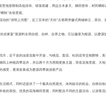
民居受地形限制高低排布、错落搭建，周边古木参天、梯田密布，村民晒晾
有的“晒秋”农俗景观。
动的“清明上河图”，近三百米的“天街”古巷两旁徽式商铺林立，茶坊、
天街农家宴”菜源料全用自猎、自种、自养之物。它以徽菜为根源、以婺源
四月，近千亩的油菜花集中开放，与桃花、梨花、杜鹃花等交相辉映，美
梯田上种植四季花卉，并以两个月为周期更换主题，营造花海景观、大地
样的感受，逐渐发展成为婺源四季旅游新产品
生活模式，同时还提供了一个极具自然观光、休闲娱乐的机会。自耕自收
丰收的喜悦。优美的花海梯田景观，同时配合不同的主题活动，让游客流