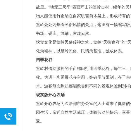
故里。“地无三尺平”四面环山的篁岭古村，经年的
物只能使用竹匾晒在自家眺窗前木架上，形成特
篁岭处处闪烁着民俗风情的亮点，这里有一幅缩写版流
书场、砚庄、篾铺，古趣盎然。
饮食文化是篁岭民俗传神之笔，篁岭“天街食府”的“
化为精神，以篁岭民俗、民情为基准，独成体系。
四季花谷
篁岭村借助簇拥的千亩梯田打造四季花谷，每年三、
收。为进一步延展花卉主题，突破季节限制，在千亩
术。游客每次到访都能欣赏到不同的景观体验到别
现实版开心农场
篁岭开心农场为久居都市办公室的人士送来了健康的
园生活，亲近自然生活减压，体验劳动的快乐，享受
返。