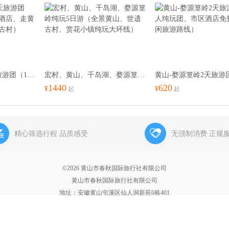
黄山、婺源篁岭3天旅游团（16人小团、住山顶酒店、走黄山全线、婺源赏花逛古村）
宏村、黄山、千岛湖、婺源篁岭纯玩5日游（全景黄山、世遗古村、赏花小镇纯玩大环线）
1440
620
¥
¥
起
起
精心筛选行程 品质感受
无强制消费 正规
©2026 黄山市春秋国际旅行社有限公司
黄山市春秋国际旅行社有限公司
地址：安徽黄山屯溪区仙人洞新苑6栋401
黄山旅游品质20年 主营黄山跟团游，团队定制游、会议旅游、租车、研学疗养团；黄山
电话：0559-2349766
欣欣旅游
提供技术支持