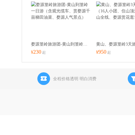
婺源篁岭旅游团-黄山到篁岭一日游（含观光缆车、赏婺源千亩梯田油菜、婺源人气景点）
230
950
¥
¥
起
起
全程价格透明 明白消费
黄山旅行社-黄山旅游线路-黄山会议旅游-黄山市春秋国际旅行社专注