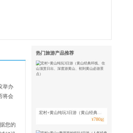
热门旅游产品推荐
议举办
否将会
宏村+黄山纯玩3日游（黄山经典环线、住山顶赏日出、深度游黄山、初到黄山必游景点）
780
¥
起
据您的