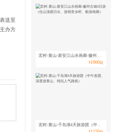
表送至
主办方
宏村-黄山-新安江山水画廊-徽州古城4日游（住山顶观日出、游画里乡村、船游画廊）
1000
¥
起
宏村-黄山-千岛湖4天旅游团（中午发团、深度游黄山、纯玩人气路线）
旨
1150
¥
起