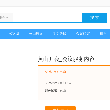
服务
私家团
黄山康养
研学路线
会议旅游
租车
黄山开会_会议服务内容
优 惠 价： 电询
会议品种：
厦门会议
服务区域：
黄山