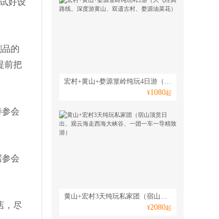
试好设
刷品的
提前把
宏村+黄山+婺源篁岭纯玩4日游（人气经典路线、深度游黄山、双遗古村、婺源油菜花）
1080
¥
起
待参会
据参会
黄山+宏村3天纯玩私家团（宿山顶赏日出、观云海走西海大峡谷、一团一车一导精致游）
店，尽
2080
¥
起