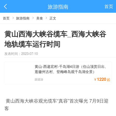
旅游指南
首页
首页
旅游指南
美食
正文
黄山西海大峡谷缆车_西海大峡谷
地轨缆车运行时间
发表时间：2023-07-10
黄山-西递宏村-千岛湖4日游（住山顶赏日出、
逛徽州古村、登梅峰岛观千岛湖全景）
1220
¥
起
跟团游
黄山西海大峡谷观光缆车“真容”首次曝光 7月9日迎
客