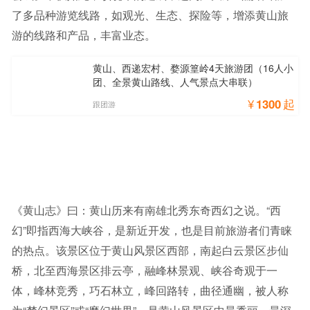
了多品种游览线路，如观光、生态、探险等，增添黄山旅
游的线路和产品，丰富业态。
黄山、西递宏村、婺源篁岭4天旅游团（16人小
团、全景黄山路线、人气景点大串联）
¥
1300
起
跟团游
《黄山志》曰：黄山历来有南雄北秀东奇西幻之说。“西
幻”即指西海大峡谷，是新近开发，也是目前旅游者们青睐
的热点。该景区位于黄山风景区西部，南起白云景区步仙
桥，北至西海景区排云亭，融峰林景观、峡谷奇观于一
体，峰林竞秀，巧石林立，峰回路转，曲径通幽，被人称