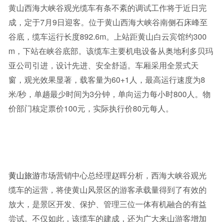
黄山西海大峡谷观光缆车有条不紊的调试工作将于近日完
成，定于7月9日迎客。位于黄山西海大峡谷南侧石床峰至
谷底，缆车运行长度892.6m。上站距黄山白云宾馆约300
m，下站在峡谷底部。该缆车主要机电设备从奥地利多贝玛
亚公司引进，设计先进、安全舒适。车厢采用全景式天
窗，观光效果显著，载客量为60+1人，最高运行速度为8
米/秒，单趟最少时间为3分钟，单向运力每小时800人。物
价部门核定票价100元，实际执行价80元每人。
黄山旅游
市场营销中心总经理赵晖分析，西海大峡谷观光
缆车的运营，将使黄山风景区的游客承载量得到了有效的
放大，是景区开发、保护、管理三位一体有机融合的有益
尝试。不仅如此，该缆车的建成，还为广大来山游客增加