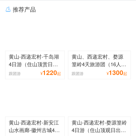
推荐产品
黄山-西递宏村-千岛湖
黄山、西递宏村、婺源
4日游（住山顶赏日
篁岭4天旅游团（16人小
1220
1300
出、逛徽州古村、登梅
团、全景黄山路线、人
跟团游
¥
起
跟团游
¥
起
峰岛观千岛湖全景）
气景点大串联）
黄山-西递宏村-新安江
黄山-西递宏村-婺源篁岭
山水画廊-徽州古城4日
4日游（住山顶观日出、