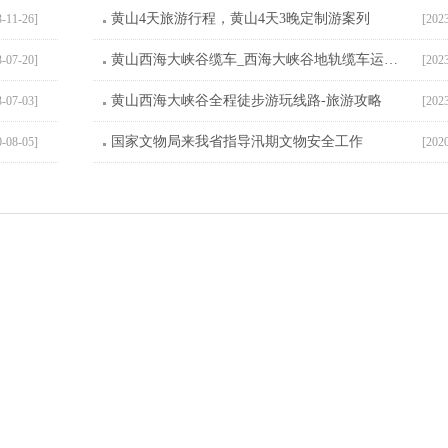
黄山4天旅游行程，黄山4天3晚定制游案列
3-11-26]
[202
黄山西海大峡谷缆车_西海大峡谷地轨缆车运行时间
3-07-20]
[202
黄山西海大峡谷全程徒步游玩线路-旅游攻略
3-07-03]
[202
国家文物局来我省指导汛期文物安全工作
0-08-05]
[202