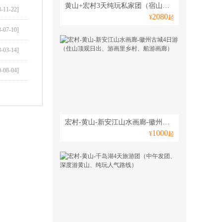
黄山+宏村3天纯玩私家团（宿山顶赏日出、观云海走西海大峡谷、一团一车一导精致游）
3-11-22]
2080
¥
起
3-07-10]
3-03-14]
0-08-04]
宏村-黄山-新安江山水画廊-徽州古城4日游（住山顶观日出、游画里乡村、船游画廊）
1000
¥
起