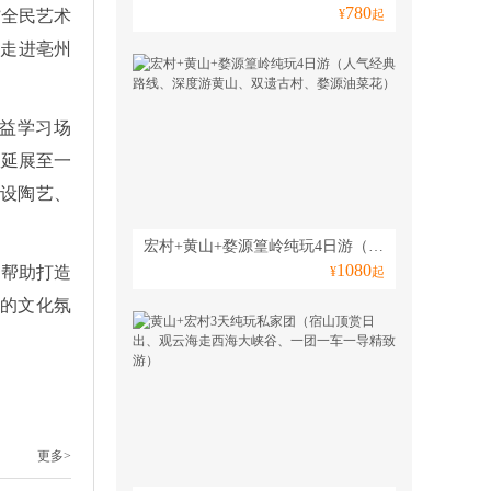
780
”全民艺术
¥
起
家走进亳州
公益学习场
室延展至一
开设陶艺、
宏村+黄山+婺源篁岭纯玩4日游（人气经典路线、深度游黄山、双遗古村、婺源油菜花）
1080
，帮助打造
¥
起
的文化氛
更多>