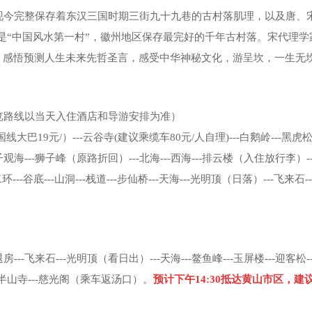
现今完整保存着东汉三国时期三街九十九巷的古村落肌理，以及唐、
。是“中国风水第一村”，徽州地区保存最完好的千年古村落。宋代理学
，感悟预测人生未来先哲圣言，感受中华神秘文化，游呈坎，一生无
览路线以当天入住酒店和导游安排为准）
9元/）---云谷寺(建议乘缆车80元/人自理)---白鹅岭---黑虎松-
子观海---狮子峰（原路折回）---北海---西海---排云楼（入住放行李）-
谷底---山洞---栈道---步仙桥---天海---光明顶（日落）---飞来石-
飞来石---光明顶（看日出）---天海---鳌鱼峰---玉屏楼---迎客松-
--半山寺---慈光阁（乘车返汤口）
。
预计下午14:30抵达黄山市区，建