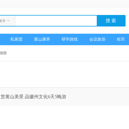
服务
私家团
黄山康养
研学路线
会议旅游
租车
游团
山 赏黄山美景 品徽州文化6天5晚游