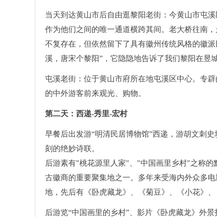
当天到达黄山市后自由逛黎阳老街：今黄山市屯溪
作为他们之间的唯一通道横跨其间。老大桥往南，
不复存在，但依然留下了具有徽州传统风格的徽派
溪，唐宋个黎阳”，它隐隐地告诉了我们黎阳在昱
屯溪老街：位于黄山市府所在地屯溪区中心。专辟
的中外游客前来观光、购物。
第二天：西递-秀里-宏村
早餐后出发游“明清民居博物馆”西递，游胡文刺
刻的绝妙诗联。
后游素有"桃花源里人家"、"中国画里乡村"之称
古徽商的重要聚集地之一。多年来受海内外众多电
地，先后有《卧虎藏龙》、《菊豆》、《小花》、
后游览“中国画里的乡村”、影片《卧虎藏龙》外