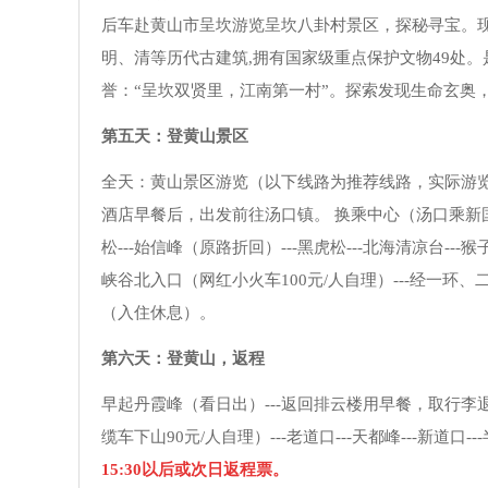
后车赴黄山市呈坎游览呈坎八卦村景区，探秘寻宝。
明、清等历代古建筑,拥有国家级重点保护文物49处
誉：“呈坎双贤里，江南第一村”。探索发现生命玄奥
第五天：登黄山景区
全天：黄山景区游览（以下线路为推荐线路，实际游
酒店早餐后，出发前往汤口镇。 换乘中心（汤口乘新国线大巴1
松---始信峰（原路折回）---黑虎松---北海清凉台---猴
峡谷北入口（网红小火车100元/人自理）---经一环、二环---
（入住休息）。
第六天：登黄山，返程
早起丹霞峰（看日出）---返回排云楼用早餐，取行李退房---
缆车下山90元/人自理）---老道口---天都峰---新道口-
15:30以后或次日返程票。