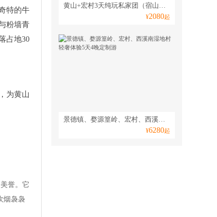
黄山+宏村3天纯玩私家团（宿山顶赏日出、观云海走西海大峡谷、一团一车一导精致游）
奇特的牛
2080
¥
起
与粉墙青
占地30
，为黄山
景德镇、婺源篁岭、宏村、西溪南湿地村轻奢体验5天4晚定制游
6280
¥
起
的美誉。它
炊烟袅袅