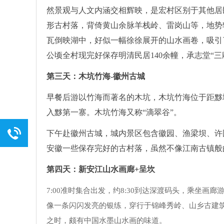
然景观与人文内涵交相辉映，是宏村区别于其他居
形古村落，背倚黄山余脉羊栈岭、雷岗山等，地势
瓦倒映湖中，好似一幅徐徐展开的山水画卷，吸引
公顷全村现完好保存明清民居140余幢，承志堂“三
第三天：木坑竹海-徽州古城
早餐后游以竹海而著名的木坑，木坑竹海位于距黟
入黟第一寨。木坑竹海又称“滴翠谷”。
下午赴徽州古城，城内景区包含徽园、渔梁坝、许
安徽一些保存完好的古村落，虽然不像江南古镇般
第四天：新安江山水画廊+呈坎
7:00准时集合出发，约8:30到达深渡码头，乘坐画
像一条闪闪发亮的银练，穿行于锦峰秀岭、山乡古建
之时，颇有中国水墨山水画的味道。