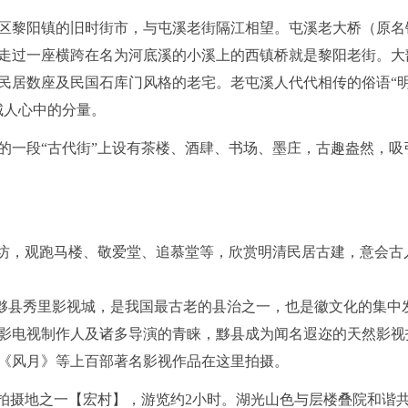
区黎阳镇的旧时街市，与屯溪老街隔江相望。屯溪老大桥（原名
走过一座横跨在名为河底溪的小溪上的西镇桥就是黎阳老街。大
民居数座及民国石库门风格的老宅。老屯溪人代代相传的俗语“
城人心中的分量。
的一段“古代街”上设有茶楼、酒肆、书场、墨庄，古趣盎然，吸
史坊，观跑马楼、敬爱堂、追慕堂等，欣赏明清民居古建，意会古
的黟县秀里影视城，是我国最古老的县治之一，也是徽文化的集中
影电视制作人及诸多导演的青睐，黟县成为闻名遐迩的天然影视
《风月》等上百部著名影视作品在这里拍摄。
景拍摄地之一【宏村】，游览约2小时。湖光山色与层楼叠院和谐