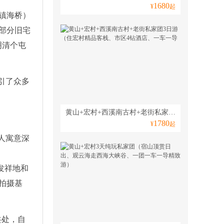
1680
¥
起
镇海桥）
部分旧宅
明清个屯
引了众多
黄山+宏村+西溪南古村+老街私家团3日游（住宏村精品客栈、市区4钻酒店、一车一导
1780
¥
起
人寓意深
发祥地和
拍摄基
共处，自