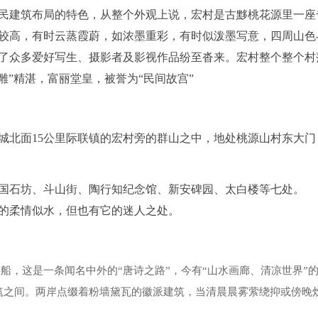
民建筑布局的特色，从整个外观上说，宏村是古黟桃花源里一座
较高，有时云蒸霞蔚，如浓墨重彩，有时似泼墨写意，四周山色
了众多爱好写生、摄影者及影视作品纷至沓来。宏村整个整个村落
雕”精湛，富丽堂皇，被誉为“民间故宫”
城北面15公里际联镇的宏村旁的群山之中，地处桃源山村东大门
国石坊、斗山街、陶行知纪念馆、新安碑园、太白楼等七处。
的柔情似水，但也有它的迷人之处。
廊游船，这是一条闻名中外的“唐诗之路”，今有“山水画廊、清凉世界”
筑之间。两岸点缀着粉墙黛瓦的徽派建筑，当清晨晨雾萦绕抑或傍晚