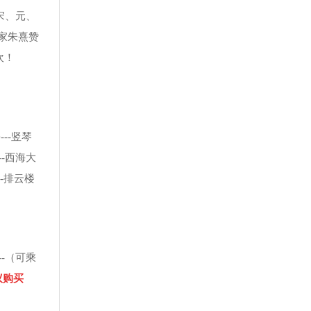
宋、元、
家朱熹赞
坎！
--竖琴
--西海大
--排云楼
--（可乘
议购买