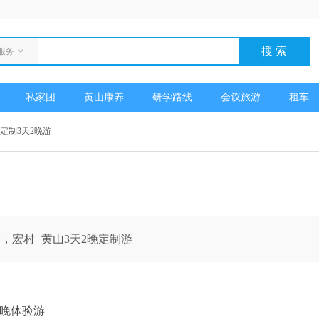
服务
私家团
黄山康养
研学路线
会议旅游
租车
定制3天2晚游
，宏村+黄山3天2晚定制游
2晚体验游