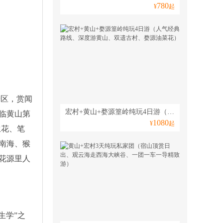
780
¥
起
景区，赏闻
宏村+黄山+婺源篁岭纯玩4日游（人气经典路线、深度游黄山、双遗古村、婺源油菜花）
临黄山第
1080
¥
起
生花、笔
南海、猴
花源里人
生学”之