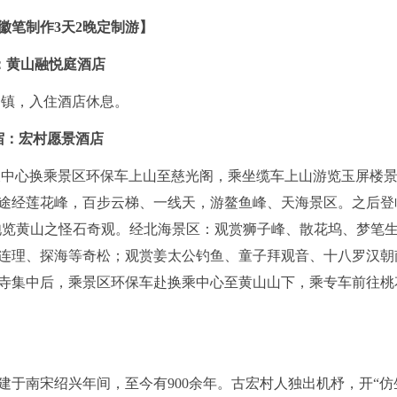
徽笔制作3天2晚定制游】
黄山融悦庭酒店
镇，入住酒店休息。
宏村愿景酒店
乘中心换乘景区环保车上山至慈光阁，乘坐缆车上山游览玉屏楼
途经莲花峰，百步云梯、一线天，游鳌鱼峰、天海景区。之后登
饱览黄山之怪石奇观。经北海景区：观赏狮子峰、散花坞、梦笔
连理、探海等奇松；观赏姜太公钓鱼、童子拜观音、十八罗汉朝
寺集中后，乘景区环保车赴换乘中心至黄山山下，乘专车前往桃
建于南宋绍兴年间，至今有900余年。古宏村人独出机杼，开“仿