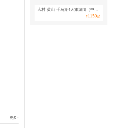
宏村-黄山-千岛湖4天旅游团（中午发团、深度游黄山、纯玩人气路线）
1150
¥
起
更多>