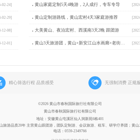
黄山家庭定制5天4晚游，2人成行，专车专导
5-02-24]
[202
黄山定制游路线，黄山宏村4天3家庭游推荐
4-02-29]
[202
大美黄山、夜泊宏村、西溪南3天2晚 跟团游
3-12-08]
[202
黄山3天旅游团，黄山+新安江山水画廊+老街3日游
3-12-01]
[202
精心筛选行程 品质感受
无强制消费 正规
©2026 黄山市春秋国际旅行社有限公司
黄山市春秋国际旅行社有限公司
地址：安徽黄山屯溪区仙人洞新苑6栋401
黄山旅游品质20年 主营黄山跟团游，团队定制游、会议旅游、租车、研学疗养团；黄山
电话：0559-2349766