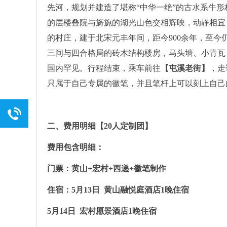
先河，规划并建造了堪称“中华一绝”的古水系牛
的层楼叠院与旖旎的湖光山色交相辉映，动静相宜
的村庄，建于北宋元丰年间，距今900余年，至今仍
三间与四合格局的砖木结构楼房，马头墙、小青瓦
国内罕见。行程结束，乘车前往
【屯溪老街】
，走
只属于自己专属的徽笔，并且笔杆上可以刻上自己
二、费用明细【20人定制团】
费用包含明细：
门票：黄山+宏村+西递+徽笔制作
住宿：5月13日 黄山融悦庭酒店1晚住宿
5
月14日 宏村愿景酒店1晚住宿