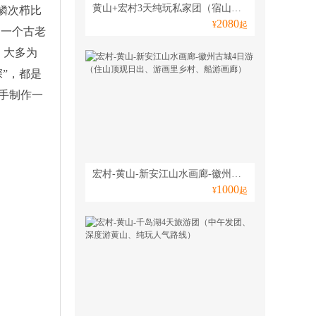
黄山+宏村3天纯玩私家团（宿山顶赏日出、观云海走西海大峡谷、一团一车一导精致游）
鳞次栉比
2080
¥
起
是一个古老
，大多为
”，都是
手制作一
宏村-黄山-新安江山水画廊-徽州古城4日游（住山顶观日出、游画里乡村、船游画廊）
1000
¥
起