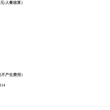
0元/人餐核算）
乘坐不产生费用）
14