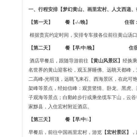
一、
行程安排
【梦幻黄山、画里宏村、人文西递、
【第一天】 餐【-/-/晚】 住宿：
根据贵宾约定时间，安排专车接各位前往黄山汤口
【第二天】 餐【早/中/晚】 住宿：
酒店早餐后，跟随导游前往
【黄山风景区】
经换
名世界的黄山迎客松，观玉屏睡佛、远眺天都峰，
二高峰-光明顶，远眺飞来石、西海景区，在此可
架峰等景点，经始信峰：观赏竖情、卧龙、黑虎、
子观海等景点；白鹅岭步行或乘坐缆车下山，云谷
家黟县，入住宏村附近酒店。
【第三天】 餐【早/中/-】
早餐后，前往中国画里宏村，游览
【宏村景区】
，