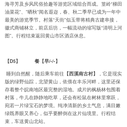
海寻芳及乡风民俗拾趣等游览区域组合而成。篁岭“梯田
油菜花”、”晒秋”闻名遐迩，春、秋二季早已成为一年中
最美的游览季节。村落“天街”似玉带将精典古建串接，
徽式商铺林立，前店后坊，一幅流动的缩写版“清明上河
图”。行程结束返回黄山市区酒店休息。
【D5】 餐【早/-/-】
睡到自然醒，随后乘车前往
【西溪南古村】
，它是现实
版的绿野仙踪，北望黄山，依偎在丰乐河畔，这里还保
存着整个皖南地区最完整的湿地。成片的枫杨林包围着
村落，牛儿在静静地吃草，还会有松鼠在树林里窜跃，
宛若一片绿宝石的梦境。纯净清新的乡土气息，满目嫩
绿既养眼又养心，似乎要醉倒在这片仙境里。行程结
束，车送黄山北站。