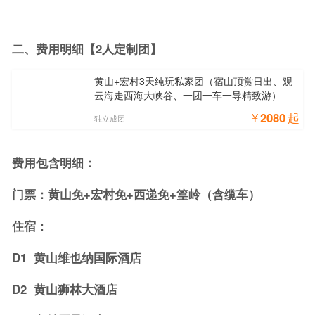
二、费用明细【2人定制团】
黄山+宏村3天纯玩私家团（宿山顶赏日出、观
云海走西海大峡谷、一团一车一导精致游）
¥
2080
起
独立成团
费用包含明细：
门票：黄山免+宏村免+西递免+篁岭（含缆车）
住宿：
D1 黄山维也纳国际酒店
D2 黄山狮林大酒店