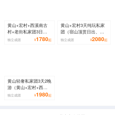
黄山+宏村+西溪南古
黄山+宏村3天纯玩私家
村+老街私家团3日游
团（宿山顶赏日出、观
1780
2080
（住宏村精品客栈、市
云海走西海大峡谷、一
独立成团
¥
起
独立成团
¥
起
区4钻酒店、一车一导
团一车一导精致游）
黄山轻奢私家团3天2晚
游（黄山+宏村+西递
1980
村定制游、住宏村精品
独立成团
¥
起
客栈、市区4钻酒店