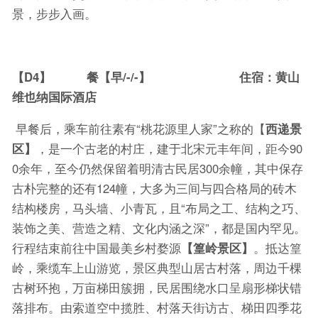
景，步步入画。
【D4】 餐【早/-/-】 住宿：黄山
维也纳国际酒店
早餐后，乘车前往素有“桃花源里人家”之称的【
西递景
区】
，是一个古老的村庄，建于北宋元丰年间，距今90
0余年，至今仍然保留着明清古民居300余幢，其中保存
古朴完整的还有124幢，大多为三间与四合格局的砖木
结构楼房，马头墙、小青瓦，且“布局之工、结构之巧、
装饰之美、营造之精、文化内涵之深”，都是国内罕见。
行程结束前往中国最美乡村婺源
【篁岭景区】
。抵达篁
岭，乘缆车上山游览，景区典型山居古村落，周边千棵
古树环抱，万亩梯田簇拥，民居围绕水口呈扇形梯状错
落排布。由索道空中揽胜、村落天街访古、梯田四季花