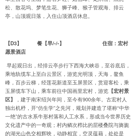
松、散花坞、梦笔生花、狮子峰、猴子管观海、排云
亭，山顶观日落，入住山顶酒店休息。
【D3】 餐【早/-/-】 住宿：宏村
愿景酒店
早起观日出，经排云亭步行下西海大峡谷，至谷底后，
乘地轨缆车上至白云景区，游览光明顶，天海，鳌鱼
峰，百步云梯，经莲花新道至玉屏景区，赏迎客松，乘
玉屏缆车下山，乘车前往中国画里宏村，游览
【宏村景
区】
，建于南宋绍兴年间，至今有900余年。古宏村人
独出机杼，开“仿生学”之先河，规划并建造了堪称“中华
一绝”的古水系牛形村落和人工水系，形成当今世界历史
文化遗产中的一奇观；村内鳞次栉比的层楼叠院与旖旎
的湖光山色交相辉映，动静相宜，空灵蕴藉，处处是