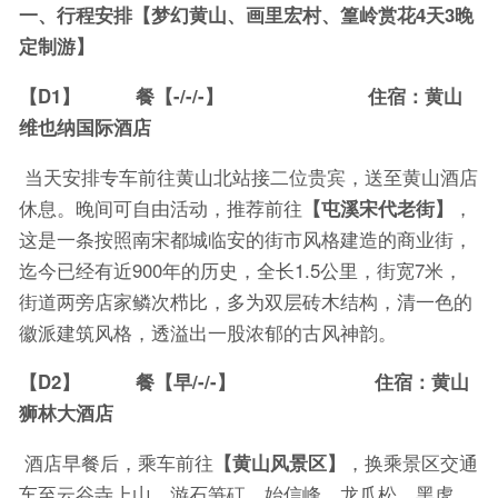
一、
行程安排
【梦幻黄山、画里宏村、篁岭赏花4天3晚
定制游】
【D1】 餐【-/-/-】 住宿：黄山
维也纳国际酒店
当天安排专车前往黄山北站接二位贵宾，送至黄山酒店
休息。晚间可自由活动，推荐前往
【屯溪宋代老街】
，
这是一条按照南宋都城临安的街市风格建造的商业街，
迄今已经有近900年的历史，全长1.5公里，街宽7米，
街道两旁店家鳞次栉比，多为双层砖木结构，清一色的
徽派建筑风格，透溢出一股浓郁的古风神韵。
【D2】 餐【早/-/-】 住宿：黄山
狮林大酒店
酒店早餐后，乘车前往
【黄山风景区】
，换乘景区交通
车至云谷寺上山，游石笋矼、始信峰、龙爪松、黑虎