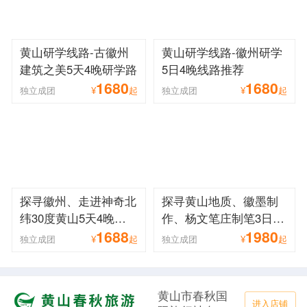
黄山研学线路-古徽州
黄山研学线路-徽州研学
建筑之美5天4晚研学路
5日4晚线路推荐
1680
1680
独立成团
¥
起
独立成团
¥
起
探寻徽州、走进神奇北
探寻黄山地质、徽墨制
纬30度黄山5天4晚研
作、杨文笔庄制笔3日2
1688
1980
学游
晚研学游
独立成团
¥
起
独立成团
¥
起
黄山市春秋国
进入店铺