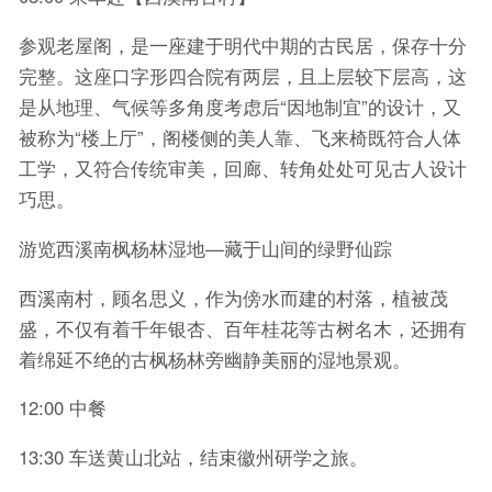
参观老屋阁，是一座建于明代中期的古民居，保存十分
完整。这座口字形四合院有两层，且上层较下层高，这
是从地理、气候等多角度考虑后“因地制宜”的设计，又
被称为“楼上厅”，阁楼侧的美人靠、飞来椅既符合人体
工学，又符合传统审美，回廊、转角处处可见古人设计
巧思。
游览西溪南枫杨林湿地—藏于山间的绿野仙踪
西溪南村，顾名思义，作为傍水而建的村落，植被茂
盛，不仅有着千年银杏、百年桂花等古树名木，还拥有
着绵延不绝的古枫杨林旁幽静美丽的湿地景观。
12:00 中餐
13:30 车送黄山北站，结束徽州研学之旅。