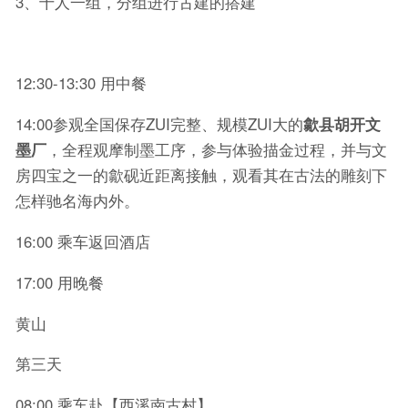
3、十人一组，分组进行古建的搭建
12:30-13:30 用中餐
14:00参观全国保存ZUI完整、规模ZUI大的
歙县胡开文
墨厂
，全程观摩制墨工序，参与体验描金过程，并与文
房四宝之一的歙砚近距离接触，观看其在古法的雕刻下
怎样驰名海内外。
16:00 乘车返回酒店
17:00 用晚餐
黄山
第三天
08:00 乘车赴【西溪南古村】