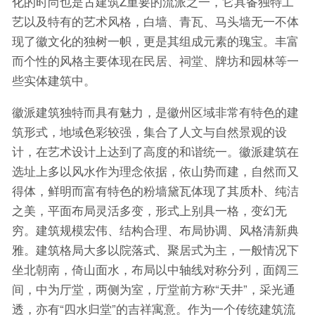
化的时尚也是古建筑Z重要的流派之一，它具备独特工
艺以及特有的艺术风格，白墙、青瓦、马头墙无一不体
现了徽文化的独树一帜，更是其组成元素的瑰宝。丰富
而个性的风格主要体现在民居、祠堂、牌坊和园林等一
些实体建筑中。
徽派建筑独特而具有魅力，是徽州区域非常有特色的建
筑形式，地域色彩较强，集合了人文与自然景观的设
计，在艺术设计上达到了高度的和谐统一。徽派建筑在
选址上多以风水作为理念依据，依山势而建，自然而又
得体，鲜明而富有特色的粉墙黛瓦体现了其质朴、纯洁
之美，平面布局灵活多变，形式上别具一格，变幻无
穷。建筑规模宏伟、结构合理、布局协调、风格清新典
雅。建筑格局大多以院落式、聚居式为主，一般情况下
坐北朝南，倚山面水，布局以中轴线对称分列，面阔三
间，中为厅堂，两侧为室，厅堂前方称“天井”，采光通
透，亦有“四水归堂”的吉祥寓意。作为一个传统建筑流