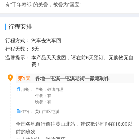
有“千年寿纸”的美誉，被誉为“国宝”
行程安排
行程方式：
汽车去汽车回
行程天数：
5天
温馨提示：
本产品天天发团，请在前6天预订。无购物无自
费！
第1天
各地—屯溪—屯溪老街—徽笔制作
用餐：
早餐：敬请自理
午餐：有
晚餐：有
住宿：
黄山市区屯溪
全国各地自行前往黄山北站，建议抵达时间在18:00以
前的班次
专人接站统一送往酒店。