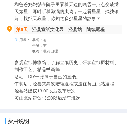
和爸爸妈妈躺在院子里看着天边的晚霞一点点变成满
天繁星。耳畔听着滋滋的虫鸣，一起看星星，找找银
河，找找天狼星，你知道多少星星的故事？
第5天
泾县宣纸文化园—泾县站—陆续返程
用餐：
早餐：有
午餐：有
晚餐：敬请自理
参观宣纸博物馆，了解宣纸历史；研学宣纸原材料、
制作工艺、精品书画等；
活动：DIY一张属于自己的宣纸。
午餐后，泾县乘高铁陆续返程或送往黄山北站返程
泾县站建议13:00以后发车班次
黄山北站建议15:30以后发车班次
费用说明