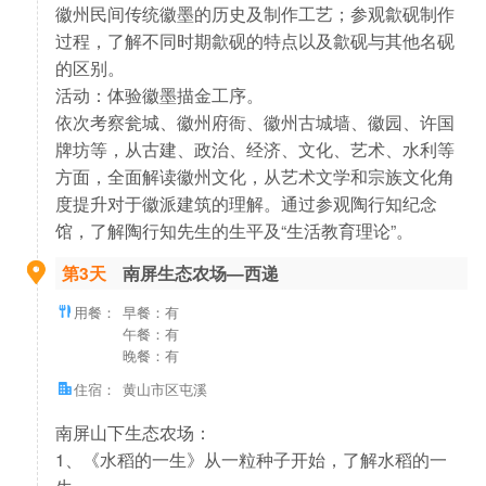
徽州民间传统徽墨的历史及制作工艺；参观歙砚制作
过程，了解不同时期歙砚的特点以及歙砚与其他名砚
的区别。
活动：体验徽墨描金工序。
依次考察瓮城、徽州府衙、徽州古城墙、徽园、许国
牌坊等，从古建、政治、经济、文化、艺术、水利等
方面，全面解读徽州文化，从艺术文学和宗族文化角
度提升对于徽派建筑的理解。通过参观陶行知纪念
馆，了解陶行知先生的生平及“生活教育理论”。
第3天
南屏生态农场—西递
用餐：
早餐：有
午餐：有
晚餐：有
住宿：
黄山市区屯溪
南屏山下生态农场：
1、《水稻的一生》从一粒种子开始，了解水稻的一
生。