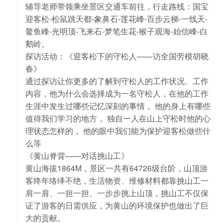
辅导老师带领乘坐景区交通车前往，行走路线：国宝
迎客松-松鼠跳天都-象鼻石-莲花峰-百步云梯-一线天-
鳌鱼峰-光明顶-飞来石-梦笔生花-猴子观海-始信峰-白
鹅岭。
探访活动：《迎客松下的守松人——访全国劳模胡晓
春》
通过探访让你更多的了解到守松人的工作状况、工作
内容，他为什么会选择成为一名守松人，在他的工作
生涯中发生过哪些记忆深刻的事情， 他的身上有哪些
值得我们学习的地方， 独自一人在山上守松时他的心
理状态怎样的， 他的眼中我们能为保护迎客松做些什
么等
《黄山脊背——对话挑山工》
黄山海拔1864M，景区一共有64726级台阶，山顶游
客终年络绎不绝，生活物资、维修材料都靠挑山工一
肩一肩、一担一担、一步步挑上山顶，挑山工不仅保
证了游客的日需供应，为黄山的环境保护也做出了巨
大的贡献。