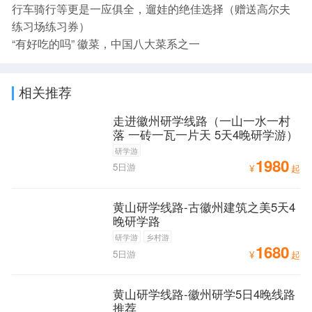
行车骑行等更是一应俱全，遛娃的绝佳选择（赠送高尔夫
练习场练习券）
“有好吃的吗” 徽菜，中国八大菜系之一
相关推荐
走进徽州研学线路（一山一水一村
落 一砖一瓦一片天 5天4晚研学游）
研学游
1980
5日游
¥
起
黄山研学线路-古徽州建筑之美5天4
晚研学路
研学游
乡村游
1680
5日游
¥
起
黄山研学线路-徽州研学5日4晚线路
推荐