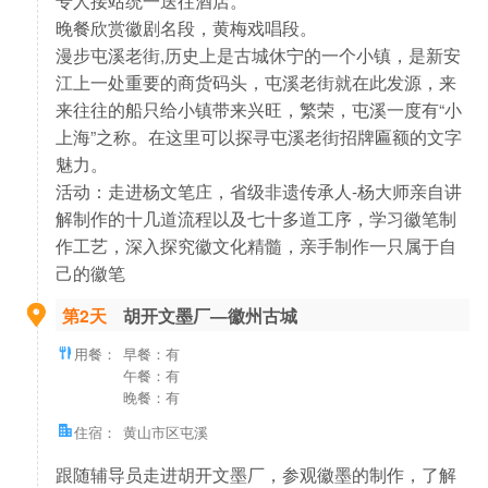
晚餐欣赏徽剧名段，黄梅戏唱段。
漫步屯溪老街,历史上是古城休宁的一个小镇，是新安
江上一处重要的商货码头，屯溪老街就在此发源，来
来往往的船只给小镇带来兴旺，繁荣，屯溪一度有“小
上海”之称。在这里可以探寻屯溪老街招牌匾额的文字
魅力。
活动：走进杨文笔庄，省级非遗传承人-杨大师亲自讲
解制作的十几道流程以及七十多道工序，学习徽笔制
作工艺，深入探究徽文化精髓，亲手制作一只属于自
己的徽笔
第2天
胡开文墨厂—徽州古城
用餐：
早餐：有
午餐：有
晚餐：有
住宿：
黄山市区屯溪
跟随辅导员走进胡开文墨厂，参观徽墨的制作，了解