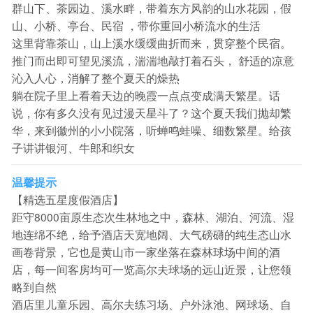
群山下、茶园边、溪水畔，带着东方风韵的山水花园，假
山、小桥、亭台、民宿 ，带你重回小桥流水的生活
这里背靠茶山，山上溪水缓缓曲折而来，贯穿整个民宿。
推门而出即可望见溪流，湍湍地敲打着石头， 舒适的凉意
沁入人心，消解了整个夏天的燥热
躺在院子里上看着天边的晚霞一点点变成满天繁星。话
说，你有多久没有见过漫天星斗了？这个夏天我们抛却繁
华，来到徽州的小小院落，听蝉鸣蛙噪、细数繁星。给孩
子讲讲银河、牛郎和织女
温馨提示
【精选五星度假酒店】
距守8000亩原生态次生林地之中，森林、湖泊、河流、湿
地连绵不绝，给予酒店天宽地阔、大气磅礴的纯生态山水
画卷背景，它也是黄山市一家坐落在森林球场中间的酒
店，每一间客房均可一览高尔夫球场的远山近景，让您领
略到自然
酒店里儿童乐园、高尔夫练习场、户外泳池、网球场、自