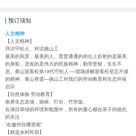
预订须知
人文精神
【人文精神】
拜访守松人、对话挑山工
最美的风景，最美的人。普普通通的岗位上折射的是最美
的身影，迸发的是伟大的民族精神，勤劳坚韧，生生不
息。黄山迎客松第19代守松人-—现场讲解迎客松坚忍不拔
的精神、黄山脊梁—挑山工对我们的劳动教育和生态环保
启示
【自然体验 劳动教育】
南屏生态农场，插秧、打谷、竹筒饭。
在满目翠绿的环境和氛围中，所有的重心都在亲子间彼此
的关注
“在徽州住哪里呢”
【精选乡村民宿】