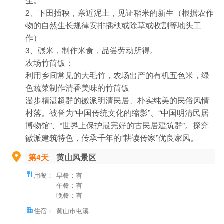
2、下田插秧，亲近泥土，见证稻米的新生（根据农作
物的自然生长规律安排插秧或除草或收割等地头工
作）
3、碾米，制作米食，品尝劳动所得。
农场竹筒饭：
利用乡间常见的大毛竹，农场出产的有机五色米，绿
色蔬菜制作清香美味的竹筒饭
漫步精湛超群的徽派明清民居、朴实纯美的民俗风情
村落。被誉为“中国传统文化的缩影”、“中国明清民居
博物馆”、“世界上保护最完好的古民居建筑群”。探究
徽派建筑特色，传承千年的“耕读传家”优良家风。
第4天
黄山风景区
用餐：
早餐：有
午餐：有
晚餐：有
住宿：
黄山市屯溪