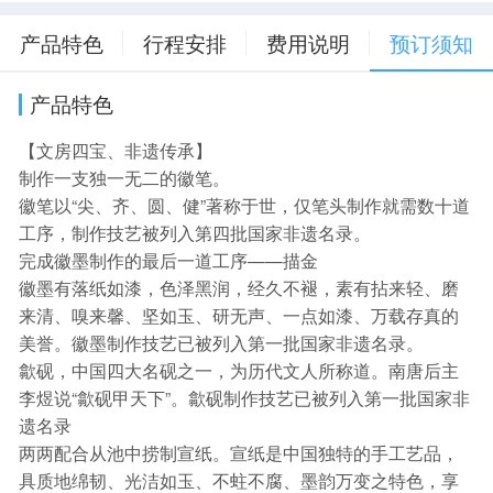
产品特色
行程安排
费用说明
预订须知
产品特色
【文房四宝、非遗传承】
制作一支独一无二的徽笔。
徽笔以“尖、齐、圆、健”著称于世，仅笔头制作就需数十道
工序，制作技艺被列入第四批国家非遗名录。
完成徽墨制作的最后一道工序——描金
徽墨有落纸如漆，色泽黑润，经久不褪，素有拈来轻、磨
来清、嗅来馨、坚如玉、研无声、一点如漆、万载存真的
美誉。徽墨制作技艺已被列入第一批国家非遗名录。
歙砚，中国四大名砚之一，为历代文人所称道。南唐后主
李煜说“歙砚甲天下”。歙砚制作技艺已被列入第一批国家非
遗名录
两两配合从池中捞制宣纸。宣纸是中国独特的手工艺品，
具质地绵韧、光洁如玉、不蛀不腐、墨韵万变之特色，享