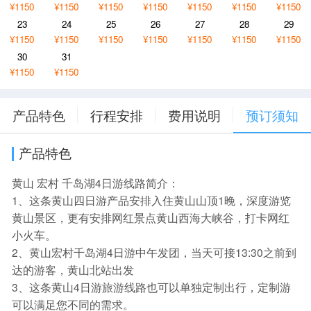
¥1150
¥1150
¥1150
¥1150
¥1150
¥1150
¥1150
23
24
25
26
27
28
29
¥1150
¥1150
¥1150
¥1150
¥1150
¥1150
¥1150
30
31
¥1150
¥1150
产品特色
行程安排
费用说明
预订须知
产品特色
黄山 宏村 千岛湖4日游线路简介：
1、这条黄山四日游产品安排入住黄山山顶1晚，深度游览
黄山景区，更有安排网红景点黄山西海大峡谷，打卡网红
小火车。
2、黄山宏村千岛湖4日游中午发团，当天可接13:30之前到
达的游客，黄山北站出发
3、这条黄山4日游旅游线路也可以单独定制出行，定制游
可以满足您不同的需求。