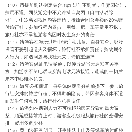
（10）请提前到达指定集合地点,过时不到者，作弃团处理,
费用不退。团队游览中不允许擅自离团（自由活动除
外），中途离团视同游客违约，按照合同总金额的20%赔
付旅行社，参加行程内景点、用餐、房、车等费用不退，
旅行社亦不承担游客离团时发生意外的责任。
（11）请游客在游玩过程中请注意儿童、自身安全。财物
保管不妥引起遗失及损坏，旅行社不承担责任；购物属个
人行为，如遇问题与我社无关，请慎重选择。
（12）请游客保证电话畅通，以便导游当天通知有关事
宜；如游客不留电话或所留电话无法接通，造成的一切后
果本中心概不负责。
（13）游客必须保证自身身体健康良好的前提下，参加旅
行社安排的旅游行程，不得欺骗隐瞒，若因游客身体不适
而发生任何意外，旅行社不承担责任。
（14）旅游如在遇到人力不可抗拒的因素导致的重大调
整、顺延或提前终止时，游客应积极服从旅行社的处理安
排，费用多退少补；
（15）黄山淡旺季明显，旺季排队上山及等缆车的时间较