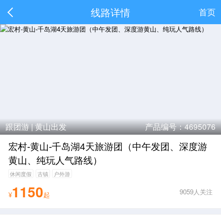
线路详情
首页
跟团游 |
黄山出发
产品编号：4695076
宏村-黄山-千岛湖4天旅游团（中午发团、深度游
黄山、纯玩人气路线）
休闲度假
古镇
户外游
1150
9059人关注
¥
起