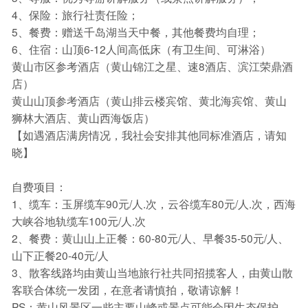
4、保险：旅行社责任险；
5、餐费：赠送千岛湖当天中餐，其他餐费均自理；
6、住宿：山顶6-12人间高低床（有卫生间、可淋浴）
黄山市区参考酒店（黄山锦江之星、速8酒店、滨江荣鼎酒
店）
黄山山顶参考酒店（黄山排云楼宾馆、黄北海宾馆、黄山
狮林大酒店、黄山西海饭店）
【如遇酒店满房情况，我社会安排其他同标准酒店，请知
晓】
自费项目：
1、缆车：玉屏缆车90元/人.次，云谷缆车80元/人.次，西海
大峡谷地轨缆车100元/人.次
2、餐费：黄山山上正餐：60-80元/人、早餐35-50元/人、
山下正餐20-40元/人
3、散客线路均由黄山当地旅行社共同招揽客人，由黄山散
客联合体统一发团，在意者请慎拍，敬请谅解！
PS：黄山风景区一些主要山峰或景点可能会因生态保护、