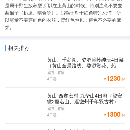
是属于野生放养型.所以在上黄山的时候。特别注意不要去
惹猴子（挑逗、喂食等）。另猴子对于红色特别忌讳，所
以尽量不要穿红色的衣服，背红色包包，避免不必要的麻
烦。
相关推荐
黄山、千岛湖、婺源篁岭纯玩4日游
（黄山全景路线、婺源赏花、船游
千岛湖精华路线）
踏青
古镇
1230
4日游
¥
起
黄山-西递宏村-九华山4日游（登安
徽2座名山、逛徽州千年双古村）
踏青
古镇
1300
4日游
¥
起