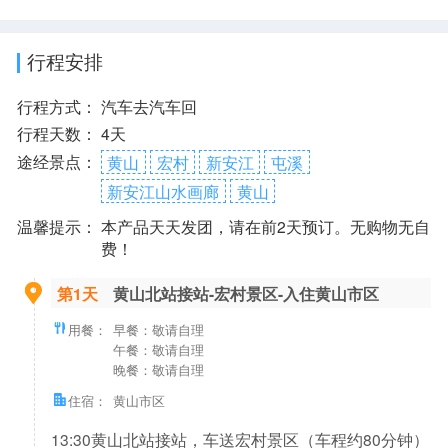
行程安排
行程方式：
汽车去汽车回
行程天数：
4天
途经景点：
黄山
宏村
新安江
屯溪
新安江山水画廊
黄山
温馨提示：
本产品天天发团，请在前2天预订。无购物无自
费！
第1天
黄山北站接站-宏村景区-入住黄山市区
用餐：
早餐：敬请自理
午餐：敬请自理
晚餐：敬请自理
住宿：
黄山市区
13:30黄山北站接站，车送宏村景区（车程约80分钟）