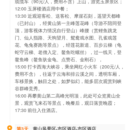
或缆车（90元/人，费用不含）上山，游览玉屏景区；
12:00 玉屏楼酒店用中餐；
13:30 近观迎客松、送客松、摩崖石刻，遥望天都峰
（已封山），经黄山第一主峰莲花峰（导游不陪同登
顶，游客视体力情况自行登山）峰腰（赏鲤鱼跳龙
门、仙人指路、天狗望月、鸳鸯戏水图、孔雀戏莲
花、龟兔赛跑等景点），经莲花新道、百步云梯（龟
蛇守云梯、老僧入定、鳌鱼吃螺丝），过一线天，登
鳌鱼峰（鳌鱼驮金龟、点赞石、金刚石），
15:00 打卡西海大峡谷，乘坐网红小火车（200元/人，
费用不含），往返于云海和排云溪之间，透明车厢，
车移景换，触目之处，如梦似幻，能多层次观赏到峡
谷群峰竞秀。
16:00 再攀黄山第二高峰光明顶，此处可众览黄山全
景，观赏飞来石等景点，晚餐后，观日落赏晚霞；
17:30 前往入住酒店。
第3天
黄山风景区-市区酒店-市区酒店