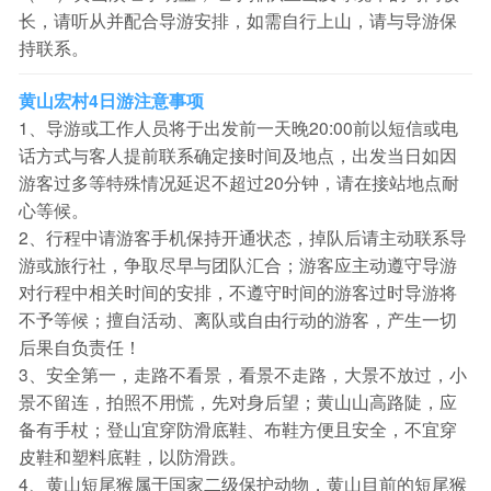
长，请听从并配合导游安排，如需自行上山，请与导游保
持联系。
黄山宏村4日游注意事项
1、导游或工作人员将于出发前一天晚20:00前以短信或电
话方式与客人提前联系确定接时间及地点，出发当日如因
游客过多等特殊情况延迟不超过20分钟，请在接站地点耐
心等候。
2、行程中请游客手机保持开通状态，掉队后请主动联系导
游或旅行社，争取尽早与团队汇合；游客应主动遵守导游
对行程中相关时间的安排，不遵守时间的游客过时导游将
不予等候；擅自活动、离队或自由行动的游客，产生一切
后果自负责任！
3、安全第一，走路不看景，看景不走路，大景不放过，小
景不留连，拍照不用慌，先对身后望；黄山山高路陡，应
备有手杖；登山宜穿防滑底鞋、布鞋方便且安全，不宜穿
皮鞋和塑料底鞋，以防滑跌。
4、黄山短尾猴属于国家二级保护动物，黄山目前的短尾猴