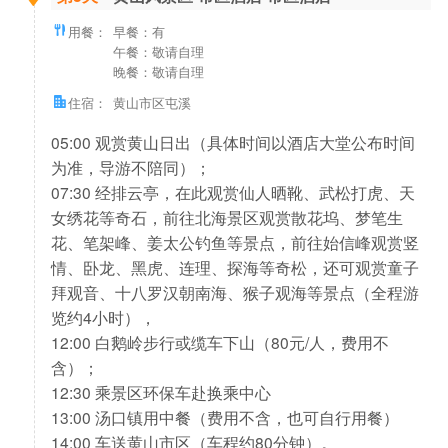
用餐：
早餐：有
午餐：敬请自理
晚餐：敬请自理
住宿：
黄山市区屯溪
05:00 观赏黄山日出（具体时间以酒店大堂公布时间
为准，导游不陪同）；
07:30 经排云亭，在此观赏仙人晒靴、武松打虎、天
女绣花等奇石，前往北海景区观赏散花坞、梦笔生
花、笔架峰、姜太公钓鱼等景点，前往始信峰观赏竖
情、卧龙、黑虎、连理、探海等奇松，还可观赏童子
拜观音、十八罗汉朝南海、猴子观海等景点（全程游
览约4小时），
12:00 白鹅岭步行或缆车下山（80元/人，费用不
含）；
12:30 乘景区环保车赴换乘中心
13:00 汤口镇用中餐（费用不含，也可自行用餐）
14:00 车送黄山市区（车程约80分钟）。