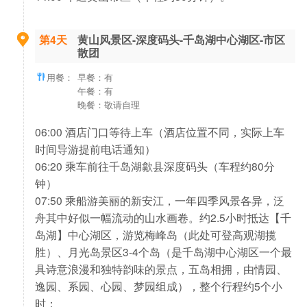
第4天
黄山风景区-深度码头-千岛湖中心湖区-市区
散团
用餐：
早餐：有
午餐：有
晚餐：敬请自理
06:00 酒店门口等待上车（酒店位置不同，实际上车
时间导游提前电话通知）
06:20 乘车前往千岛湖歙县深度码头（车程约80分
钟）
07:50 乘船游美丽的新安江，一年四季风景各异，泛
舟其中好似一幅流动的山水画卷。约2.5小时抵达【千
岛湖】中心湖区，游览梅峰岛（此处可登高观湖揽
胜）、月光岛景区3-4个岛（是千岛湖中心湖区一个最
具诗意浪漫和独特韵味的景点，五岛相拥，由情园、
逸园、系园、心园、梦园组成），整个行程约5个小
时；