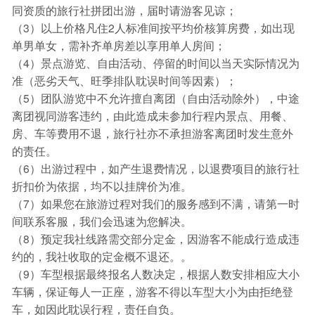
同资质的旅行社拼团出游，届时请游客见谅；
（3）以上价格凡住2人标准间按平均价核算房费，如出现
单男单女，需补齐单房差以享用单人房间；
（4）景点游览、自由活动、停留的时间以当天实际情况为
准（恶劣天气、旺季排队耽误时间等因素）；
（5）团队游览中不允许擅自离团（自由活动除外），中途
离团视同游客违约，由此造成未参加行程内景点、用餐、
房、车等费用不退，旅行社亦不承担游客离团时发生意外
的责任。
（6）出游过程中，如产生退费情况，以退费项目的旅行社
折扣价为依据，均不以挂牌价为准。
（7）如果您在旅游过程对我们的服务感到不满，请第一时
间联系客服，我们会迅速为您解决。
（8）预定我社线路需交部分定金，因游客不能成行造成违
约的，我社收取的定金概不退还。。
（9）车型根据最终报名人数决定，根据人数安排相应大小
车辆，保证每人一正座，游客不得以车型大小为由拒绝登
车，如因此耽误行程，责任自负。