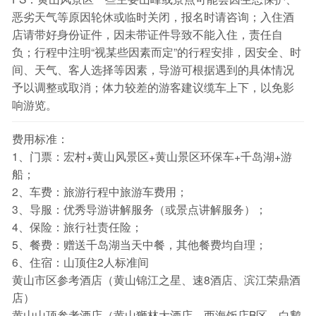
恶劣天气等原因轮休或临时关闭，报名时请咨询；入住酒
店请带好身份证件，因未带证件导致不能入住，责任自
负；行程中注明“视某些因素而定”的行程安排，因安全、时
间、天气、客人选择等因素，导游可根据遇到的具体情况
予以调整或取消；体力较差的游客建议缆车上下，以免影
响游览。
费用标准：
1、门票：宏村+黄山风景区+黄山景区环保车+千岛湖+游
船；
2、车费：旅游行程中旅游车费用；
3、导服：优秀导游讲解服务（或景点讲解服务）；
4、保险：旅行社责任险；
5、餐费：赠送千岛湖当天中餐，其他餐费均自理；
6、住宿：山顶住2人标准间
黄山市区参考酒店（黄山锦江之星、速8酒店、滨江荣鼎酒
店）
黄山山顶参考酒店（黄山狮林大酒店、西海饭店B区、白鹅