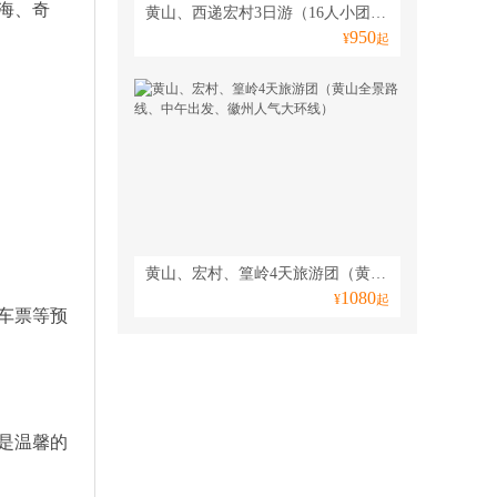
海、奇
黄山、西递宏村3日游（16人小团、赏日出云海、游西海大峡谷、游世遗双古村）
950
¥
起
黄山、宏村、篁岭4天旅游团（黄山全景路线、中午出发、徽州人气大环线）
1080
¥
起
车票等预
是温馨的