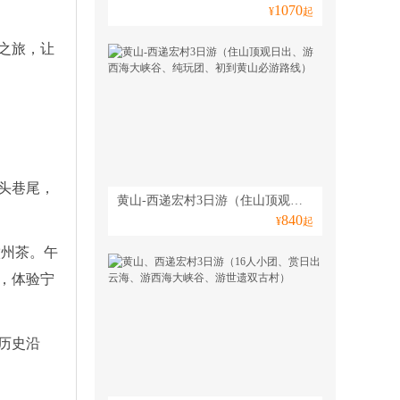
1070
¥
起
之旅，让
头巷尾，
黄山-西递宏村3日游（住山顶观日出、游西海大峡谷、纯玩团、初到黄山必游路线）
840
¥
起
徽州茶。午
，体验宁
历史沿