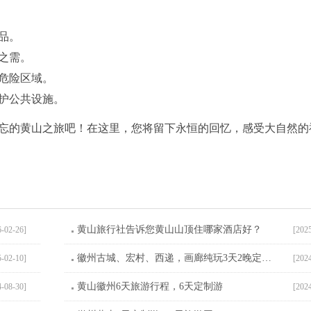
品。
之需。
危险区域。
护公共设施。
忘的黄山之旅吧！在这里，您将留下永恒的回忆，感受大自然的
黄山旅行社告诉您黄山山顶住哪家酒店好？
6-02-26]
[202
徽州古城、宏村、西递，画廊纯玩3天2晚定制游
5-02-10]
[202
黄山徽州6天旅游行程，6天定制游
4-08-30]
[202