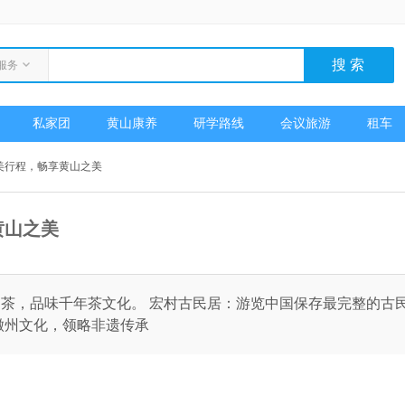
服务
私家团
黄山康养
研学路线
会议旅游
租车
美行程，畅享黄山之美
黄山之美
茶，品味千年茶文化。 宏村古民居：游览中国保存最完整的古
徽州文化，领略非遗传承