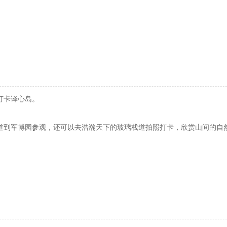
打卡译心岛。
道到军博园参观，还可以去浩瀚天下的玻璃栈道拍照打卡，欣赏山间的自