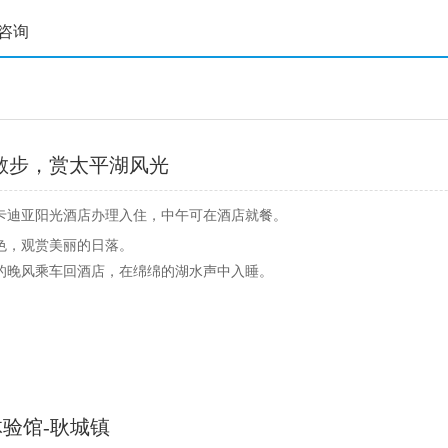
咨询
散步，赏太平湖风光
卡迪亚阳光酒店办理入住，中午可在酒店就餐。
色，观赏美丽的日落。
的晚风乘车回酒店，在绵绵的湖水声中入睡。
体验馆-耿城镇