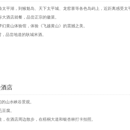
验太平湖，到猴魁岛、天下太平城、龙窑寨等各色岛屿上，近距离感受太
际大酒店就餐，品尝正宗的徽菜。
梦幻黄山体验馆，体验《飞越黄山》的震撼之美。
村，品尝地道的耿城米酒。
堡酒店
幻的山水峡谷景观。
毛豆腐。
住，在酒店周边散步，在梧桐大道和银杏林打卡拍照。