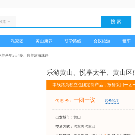
线路
私家团
黄山康养
研学路线
会议旅游
租车
养基地5天4晚、康养旅游线路
乐游黄山、悦享太平、黄山区
本线路为独立包团定制产品，报价采用一团
一团一议
优 惠 价：
起价说明
出发城市：
黄山
交通方式：
汽车去汽车回