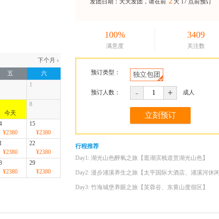
2
发团日期：天天发团，请在前
天
17 点前预订
100%
3409
满意度
关注数
预订类型：
五
六
独立包团
1
-
+
预订人数：
成人
8
4
15
¥2380
¥2380
1
22
行程推荐
¥2380
¥2380
Day1: 湖光山色醉氧之旅【逛湖滨栈道赏湖光山色】
8
29
¥2380
¥2380
Day2: 漫步浦溪养生之旅【太平国际大酒店、浦溪河
Day3: 竹海城堡养眼之旅【芙蓉谷、东黄山度假区】
Day4: 文化体验养心之旅【悠悠湖文旅街区、军博园、
Day5: 亲近山水休闲之旅【翡翠谷、翡翠人家、九龙瀑