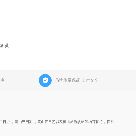
徽州古村落+黄山温泉休闲疗养5日游-黄山疗养旅游线路
服务
品牌质量保证 支付安全
二日游 ，黄山三日游 ，黄山四日游以及黄山旅游攻略等均可接待，联系