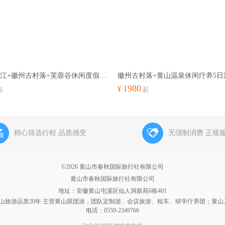
船游新安江+徽州古村落+芙蓉谷休闲度假5日游-黄山疗养线路推荐
1980
¥
起
起
精心筛选行程 品质感受
无强制消费 正规
©2026 黄山市春秋国际旅行社有限公司
黄山市春秋国际旅行社有限公司
地址：安徽黄山屯溪区仙人洞新苑6栋401
黄山旅游品质20年 主营黄山跟团游，团队定制游、会议旅游、租车、研学疗养团；黄山
电话：0559-2349766