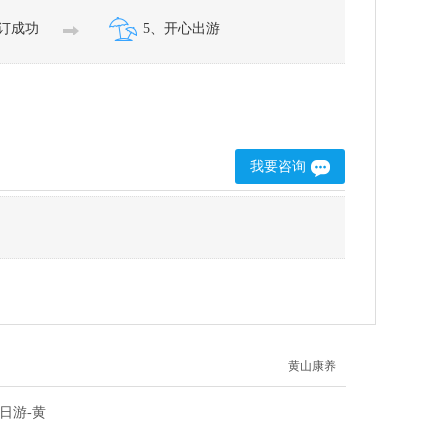
预订成功
5、开心出游
我要咨询
黄山康养