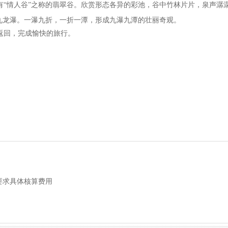
有“情人谷”之称的翡翠谷。欣赏形态各异的彩池，谷中竹林片片，泉声潺
九龙瀑。一瀑九折，一折一潭，形成九瀑九潭的壮丽奇观。
返回，完成愉快的旅行。
要求具体核算费用