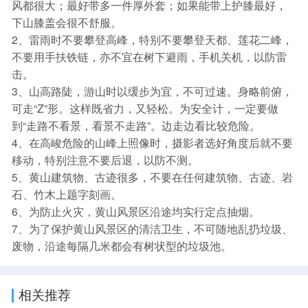
风都很大；最好带多一件厚外套；如果能带上护膝最好，
下山膝盖会很不舒服。
2、雷雨时不要攀登高峰，特别不要攀登天都、莲花二峰，
不要用手扶铁链，亦不宜在树下避雨，手机关机，以防雷
击。
3、山高路陡，游山时以缓步为宜，不可过速。身略前俯，
可走“Z”形。这样既省力，又轻松。为安全计，一定要做
到“走路不看景，看景不走路”。边走边看比较危险。
4、在高峻危险的山峰上照像时，摄影者选好角度后就不要
移动，特别注意不要后退，以防不测。
5、黄山建筑物、古迹很多，不要在任何建筑物、古迹、岩
石、竹木上题字刻画。
6、为防止火灾，黄山风景区沿途均实行定点抽烟。
7、为了保护黄山风景区的清洁卫生，不可随地乱扔垃圾、
废物，沿途每隔几米都会有树状型的垃圾池。
相关推荐