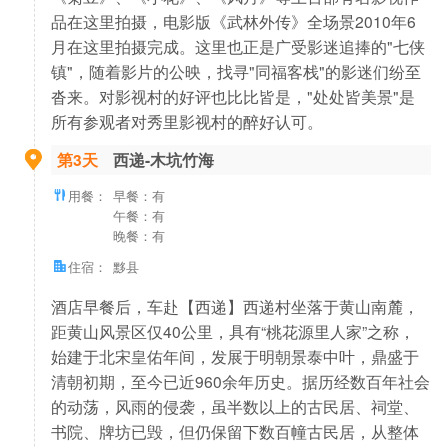
品在这里拍摄，电影版《武林外传》全场景2010年6
月在这里拍摄完成。这里也正是广受影迷追捧的"七侠
镇"，随着影片的公映，找寻"同福客栈"的影迷们纷至
沓来。对影视村的好评也比比皆是，"处处皆美景"是
所有参观者对秀里影视村的醉好认可。
第3天
西递-木坑竹海
用餐：
早餐：有
午餐：有
晚餐：有
住宿：
黟县
酒店早餐后，车赴【西递】西递村坐落于黄山南麓，
距黄山风景区仅40公里，具有“桃花源里人家”之称，
始建于北宋皇佑年间，发展于明朝景泰中叶，鼎盛于
清朝初期，至今已近960余年历史。据历经数百年社会
的动荡，风雨的侵袭，虽半数以上的古民居、祠堂、
书院、牌坊已毁，但仍保留下数百幢古民居，从整体