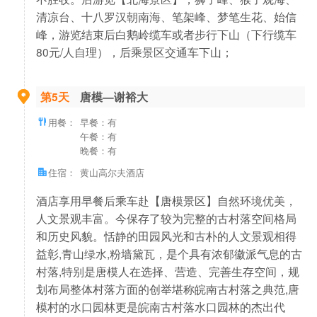
清凉台、十八罗汉朝南海、笔架峰、梦笔生花、始信
峰，游览结束后白鹅岭缆车或者步行下山（下行缆车
80元/人自理），后乘景区交通车下山；
第5天
唐模—谢裕大
用餐：
早餐：有
午餐：有
晚餐：有
住宿：
黄山高尔夫酒店
酒店享用早餐后乘车赴【唐模景区】自然环境优美，
人文景观丰富。今保存了较为完整的古村落空间格局
和历史风貌。恬静的田园风光和古朴的人文景观相得
益彰,青山绿水,粉墙黛瓦，是个具有浓郁徽派气息的古
村落,特别是唐模人在选择、营造、完善生存空间，规
划布局整体村落方面的创举堪称皖南古村落之典范,唐
模村的水口园林更是皖南古村落水口园林的杰出代