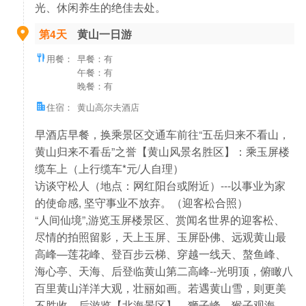
光、休闲养生的绝佳去处。
第4天
黄山一日游
用餐：
早餐：有
午餐：有
晚餐：有
住宿：
黄山高尔夫酒店
早酒店早餐，换乘景区交通车前往“五岳归来不看山，
黄山归来不看岳”之誉【黄山风景名胜区】：乘玉屏楼
缆车上（上行缆车*元/人自理）
访谈守松人（地点：网红阳台或附近）---以事业为家
的使命感, 坚守事业不放弃。（迎客松合照）
“人间仙境”,游览玉屏楼景区、赏闻名世界的迎客松、
尽情的拍照留影，天上玉屏、玉屏卧佛、远观黄山最
高峰—莲花峰、登百步云梯、穿越一线天、螯鱼峰、
海心亭、天海、后登临黄山第二高峰--光明顶，俯瞰八
百里黄山洋洋大观，壮丽如画。若遇黄山雪，则更美
不胜收。后游览【北海景区】，狮子峰、猴子观海、