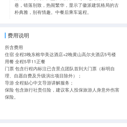
巷，错落别致，热闹繁华，显示了徽派建筑格局的古
朴典雅，别有情趣。中餐后乘车返程。
费用说明
所含费用
住宿 全程3晚东榕华美达酒店+2晚黄山高尔夫酒店5号楼
用餐 全程5早11正餐
门票 包含行程内标注已含景点团队首到大门票（标明自
理、自愿自费及升级演出项目除外）；
导游 全程贴心中文导游讲解服务；
保险 包含旅行社责任险，建议客人投保旅游人身意外伤害
保险。