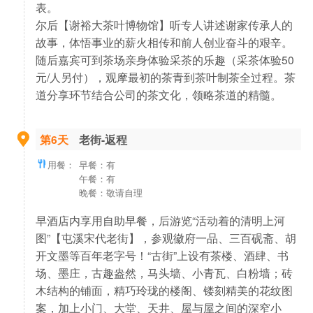
表。
尔后【谢裕大茶叶博物馆】听专人讲述谢家传承人的
故事，体悟事业的薪火相传和前人创业奋斗的艰辛。
随后嘉宾可到茶场亲身体验采茶的乐趣（采茶体验50
元/人另付），观摩最初的茶青到茶叶制茶全过程。茶
道分享环节结合公司的茶文化，领略茶道的精髓。
第6天
老街-返程
用餐：
早餐：有
午餐：有
晚餐：敬请自理
早酒店内享用自助早餐，后游览“活动着的清明上河
图”【屯溪宋代老街】，参观徽府一品、三百砚斋、胡
开文墨等百年老字号！“古街”上设有茶楼、酒肆、书
场、墨庄，古趣盎然，马头墙、小青瓦、白粉墙；砖
木结构的铺面，精巧玲珑的楼阁、镂刻精美的花纹图
案，加上小门、大堂、天井、屋与屋之间的深窄小