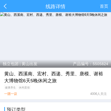
线路详情
首页
独立包团 |
黄山出发
产品编号：5505824
黄山、西溪南、宏村、西递、秀里、唐模、谢裕
大博物馆6天5晚休闲之旅
健康养生
休闲度假
一团一议
4006人关注
预订类型