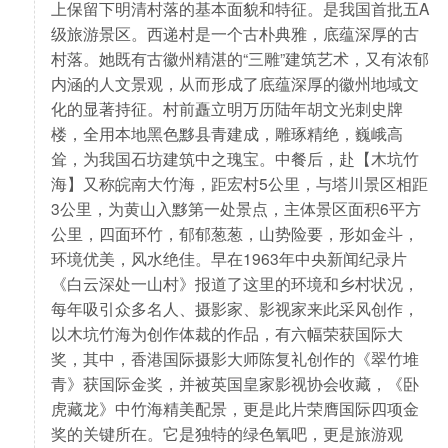
上保留下明清村落的基本面貌和特征。是我国首批五A
级旅游景区。西递村是一个古朴典雅，底蕴深厚的古
村落。她既有古徽州精湛的“三雕”建筑艺术，又有浓郁
内涵的人文景观，从而形成了底蕴深厚的徽州地域文
化的显著持征。村前矗立明万历陆年胡文光刺史牌
楼，全用本地黑色黟县青建成，雕琢精绝，巍峨高
耸，为我国石坊建筑中之瑰宝。中餐后，赴【木坑竹
海】又称皖南大竹海，距宏村5公里，与塔川景区相距
3公里，为黄山入黟第一处景点，主体景区面积6平方
公里，四面环竹，郁郁葱葱，山势险要，形如金斗，
环境优美，风水绝佳。早在1963年中央新闻纪录片
《白云深处一山村》报道了这里的环境和乡村状况，
每年吸引众多名人、摄影家、影视家来此采风创作，
以木坑竹海为创作体裁的作品，有六幅荣获国际大
奖，其中，香港国际摄影大师陈复礼创作的《翠竹堆
青》获国际金奖，并被英国皇家影视协会收藏，《卧
虎藏龙》中竹海精美配景，更是此片荣膺国际四项金
奖的关键所在。它是独特的绿色氧吧，更是旅游观