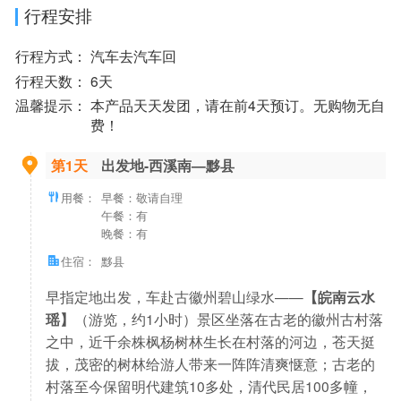
行程安排
行程方式：
汽车去汽车回
行程天数：
6天
温馨提示：
本产品天天发团，请在前4天预订。无购物无自
费！
第1天
出发地-西溪南—黟县
用餐：
早餐：敬请自理
午餐：有
晚餐：有
住宿：
黟县
早指定地出发，车赴古徽州碧山绿水——
【皖南云水
瑶】
（游览，约1小时）景区坐落在古老的徽州古村落
之中，近千余株枫杨树林生长在村落的河边，苍天挺
拔，茂密的树林给游人带来一阵阵清爽惬意；古老的
村落至今保留明代建筑10多处，清代民居100多幢，