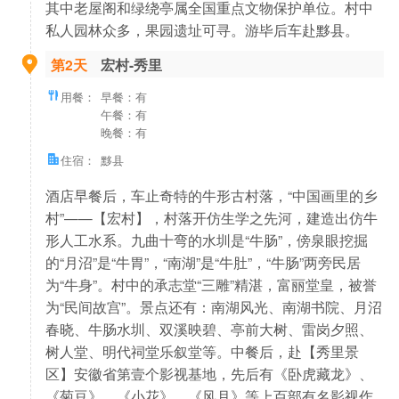
其中老屋阁和绿绕亭属全国重点文物保护单位。村中
私人园林众多，果园遗址可寻。游毕后车赴黟县。
第2天
宏村-秀里
用餐：
早餐：有
午餐：有
晚餐：有
住宿：
黟县
酒店早餐后，车止奇特的牛形古村落，“中国画里的乡
村”——【宏村】，村落开仿生学之先河，建造出仿牛
形人工水系。九曲十弯的水圳是“牛肠”，傍泉眼挖掘
的“月沼”是“牛胃”，“南湖”是“牛肚”，“牛肠”两旁民居
为“牛身”。村中的承志堂“三雕”精湛，富丽堂皇，被誉
为“民间故宫”。景点还有：南湖风光、南湖书院、月沼
春晓、牛肠水圳、双溪映碧、亭前大树、雷岗夕照、
树人堂、明代祠堂乐叙堂等。中餐后，赴【秀里景
区】安徽省第壹个影视基地，先后有《卧虎藏龙》、
《菊豆》、《小花》、《风月》等上百部有名影视作