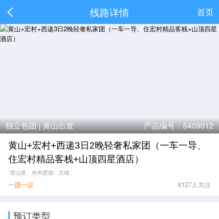
线路详情
首页
独立包团 |
黄山出发
产品编号：5409012
黄山+宏村+西递3日2晚轻奢私家团（一车一导、
住宏村精品客栈+山顶四星酒店）
登山游
休闲度假
古镇
一团一议
6127人关注
预订类型