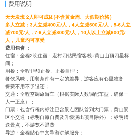
费用说明
天天发班 2人即可成团(不含黄金周、大假期价格）
多人立减：3人立减400元/人，4人立减600元/人，5-6人立
减700元/人，7-9人立减800元/人，10人以上立减900元/
人，儿童均可享受
费用包含 ：
住宿：全程2晚住宿：宏村四钻民宿客栈+黄山山顶四星标
间；
用餐：全程1早0正餐、正餐自理；
餐饮风味，用餐条件有一定的差异，游客应有心里准备，
餐费不用不予退还；
交通：全程空调旅游车（根据实际人数调配车型，确保一
人一正座）；
门票：包含行程内标注已含景点团队首到大门票，黄山景
区小交通（标明自愿自费及升级演出项目除外）；标明赠
送景点，不游览不退费；
导游：全程贴心中文导游讲解服务；