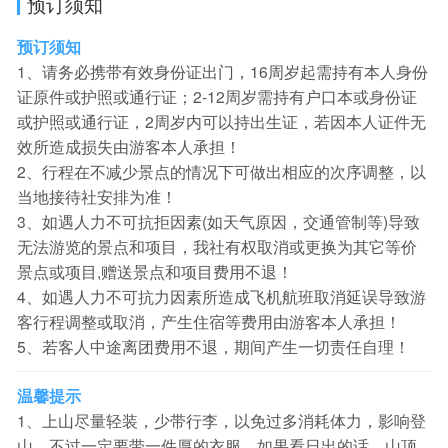
预订须知
预订须知
1、请务必携带有效身份证出门，16周岁起需持有本人身份
证原件或护照或通行证；2-12周岁需持有户口本或身份证
或护照或通行证，2周岁内可以持出生证，若因本人证件无
效所造成损失由游客本人承担！
2、行程在不减少景点的情况下可做出相应的次序调整，以
当地接待社安排为准！
3、如遇人力不可抗拒因素(如天气原因，交通管制等)导致
无法游览的景点和项目，我社有权取消或更换为其它等价
景点或项目,赠送景点和项目费用不退！
4、如遇人力不可抗力因素所造成飞机航班取消延误导致游
客行程调整或取消，产生住宿等费用由游客本人承担！
5、若客人中途离团费用不退，期间产生一切责任自理！
温馨提示
1、上山尽量轻装，少带行李，以免过多消耗体力，影响登
山。不过一定要带一件厚的衣服，如果看日出的话，山顶