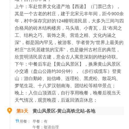
上午：车赴世界文化遗产地【西递】（门票已含），
其是一个古老的村庄，建于北宋元丰年间，距今900余
年，村中保存完好的124幢明清民居，大多为三间与四
合格局的砖木结构楼房，马头墙、小青瓦，且“布局之
工、结构之巧、装饰之美、营造之精、文化内涵之
深”，都是国内罕见，被游客、学者誉为“世界上最美的
村庄”“古民居建筑的宝库”，也是徽州古村庄的典范，
欣赏明清民居古建，意会古人寓意深刻的绝妙诗联。
下午：中餐后车赴【黄山风景区】，换乘黄山风景区
小交通（盘山公路约30分钟），（步行或缆车）登黄
山：游白鹅岭、始信峰、连理松、黑虎松、散花坞、
梦笔生花、十八罗汉朝南海、团结松等精华景点；
晚上：入住山顶酒店，自行享用晚餐，晚餐后视当天
天气情况，观赏晚霞，后返回酒店休息；
第3天
黄山风景区-黄山高铁北站-各地
用餐：
早餐：有
午餐：敬请自理