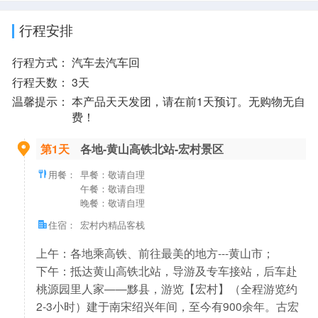
行程安排
行程方式：
汽车去汽车回
行程天数：
3天
温馨提示：
本产品天天发团，请在前1天预订。无购物无自
费！
第1天
各地-黄山高铁北站-宏村景区
用餐：
早餐：敬请自理
午餐：敬请自理
晚餐：敬请自理
住宿：
宏村内精品客栈
上午：各地乘高铁、前往最美的地方---黄山市；
下午：抵达黄山高铁北站，导游及专车接站，后车赴
桃源园里人家——黟县，游览【宏村】（全程游览约
2-3小时）建于南宋绍兴年间，至今有900余年。古宏