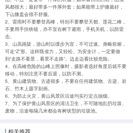
风都很大；最好带多一件厚外套；如果能带上护膝最好，
下山膝盖会很不舒服。
2、雷雨时不要攀登高峰，特别不要攀登天都、莲花二峰，
不要用手扶铁链，亦不宜在树下避雨，手机关机，以防雷
击。
3、山高路陡，游山时以缓步为宜，不可过速。身略前俯，
可走“Z”形。这样既省力，又轻松。为安全计，一定要做
到“走路不看景，看景不走路”。边走边看比较危险。
4、在高峻危险的山峰上照像时，摄影者选好角度后就不要
移动，特别注意不要后退，以防不测。
5、黄山建筑物、古迹很多，不要在任何建筑物、古迹、岩
石、竹木上题字刻画。
6、为防止火灾，黄山风景区沿途均实行定点抽烟。
7、为了保护黄山风景区的清洁卫生，不可随地乱扔垃圾、
废物，沿途每隔几米都会有树状型的垃圾池。
相关推荐