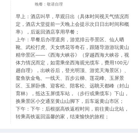
晚餐：敬请自理
早上：酒店叫早，早观日出（具体时间视天气情况而
定，酒店大堂提前一天晚上会提示次日日出时间和概
率），后返回酒店享用早餐；
上午：早餐后办理退房，游览排云亭景区、仙人晒
靴、武松打虎、天女绣花等奇石，跟随导游游玩黄山
精华景区——《西海大峡谷》（穿越西海大峡谷，视
体力情况而定，如需乘坐西海观光缆车，费用100元/
趟自理），出峡谷后，登光明顶、游览天海景区）、
鳌鱼驮金龟、一线天、百步云梯、莲花峰、玉屏景
区、玉屏卧佛、迎客松、陪客松、远眺天都峰（封山
育林），抵达玉屏缆车站，（步行或乘缆车）下山，
换乘景区小交通至黄山山脚下，后车返黄山市区；
下午：下午：后根据高铁返程时间，前往黄山北站，
转乘高铁返回温馨的家，结束愉快的旅程；