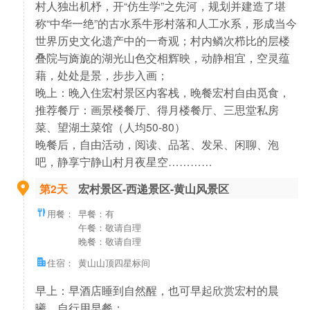
村人独出机杼，开“仿生学”之先河，规划并建造了堪
称“中华一绝”的古水系牛形村落和人工水系，形成当今
世界历史文化遗产中的一奇观；村内鳞次栉比的层楼
叠院与旖旎的湖光山色交相辉映，动静相宜，空灵蕴
藉，处处是景，步步入画；
晚上：晚入住宏村景区内客栈，晚餐宏村自由觅食，
推荐餐厅：画景楼餐厅、得月楼餐厅、三思堂私房
菜、望湖土菜馆（人均50-80）
晚餐后，自由活动，阅读、品茗、发呆、闲聊、泡
吧，静享宁静山村月夜星空…………
第2天
宏村景区-西递景区-黄山风景区
用餐：
早餐：有
午餐：敬请自理
晚餐：敬请自理
住宿：
黄山山顶四星标间
早上：早酒店睡到自然醒，也可早起欣赏宏村的晨
曦，自行用早餐；