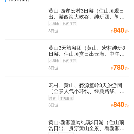
黄山-西递宏村3日游（住山顶观日
出、游西海大峡谷、纯玩团、初到
黄山必游路线）
小周末
休闲度假
840
3日游
¥
起
黄山3天旅游团（黄山、宏村纯玩3
日游、住山顶赏日出云海、中午发
团、高铁站可接）
小周末
休闲度假
780
3日游
¥
起
宏村、黄山、婺源篁岭3天旅游团
（全景人气小环线、经典路线、中
午发团、高铁站可接）
踏青
休闲度假
840
3日游
¥
起
黄山-婺源篁岭纯玩3日游（住山顶
赏日出、贯穿黄山全景、看婺源油
菜花、打卡婺源古村