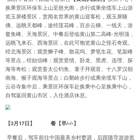
换乘景区环保车上山至慈光阁，步行或乘坐缆车上山游
览玉屏楼景区，赏闻名世界的黄山迎客松，观玉屏睡
佛、远眺天都峰，途经莲花峰，百步云梯、一线天，游
鳌鱼峰、天海景区。中餐后登临黄山第二高峰-光明顶，
远眺飞来石、西海景区，在此可饱览黄山之怪石奇观。
经北海景区：观赏狮子峰、散花坞、梦笔生花、笔架峰
等景点，经始信峰：观赏竖情、卧龙、黑虎、连理、探
海等奇松；观赏姜太公钓鱼、童子拜观音、十八罗汉朝
南海、猴子观海等景点；白鹅岭步行或乘坐缆车下山，
云谷寺集中后，乘景区环保车赴换乘中心至换乘中心，
自驾返回黄山市区，入住酒店休息。
【3月17日】 餐【早/-/-】
早餐后，驾车前往中国最美乡村婺源，后跟随导游游览