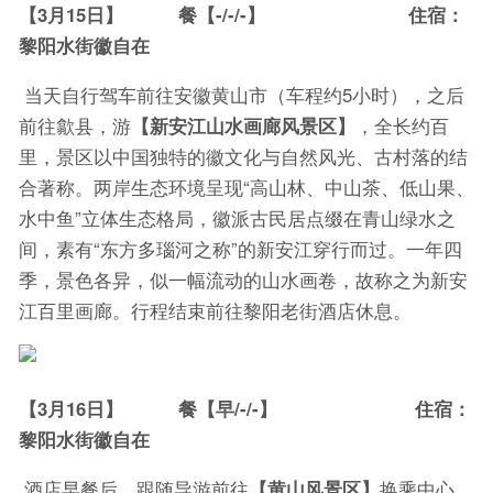
【3月15日】 餐【-/-/-】 住宿：
黎阳水街徽自在
当天自行驾车前往安徽黄山市（车程约5小时），之后
前往歙县，游
【新安江山水画廊风景区】
，全长约百
里，景区以中国独特的徽文化与自然风光、古村落的结
合著称。两岸生态环境呈现“高山林、中山茶、低山果、
水中鱼”立体生态格局，徽派古民居点缀在青山绿水之
间，素有“东方多瑙河之称”的新安江穿行而过。一年四
季，景色各异，似一幅流动的山水画卷，故称之为新安
江百里画廊。行程结束前往黎阳老街酒店休息。
【3月16日】 餐【早/-/-】 住宿：
黎阳水街徽自在
酒店早餐后，跟随导游前往
【黄山风景区】
换乘中心，