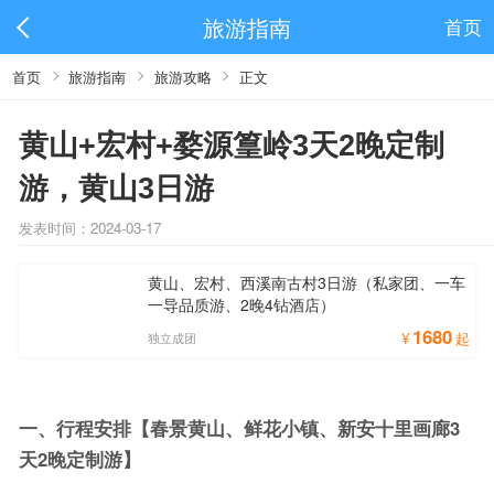
旅游指南
首页
首页
旅游指南
旅游攻略
正文
黄山+宏村+婺源篁岭3天2晚定制
游，黄山3日游
发表时间：2024-03-17
黄山、宏村、西溪南古村3日游（私家团、一车
一导品质游、2晚4钻酒店）
1680
¥
起
独立成团
一、
行程安排
【春景黄山、鲜花小镇、新安十里画廊3
天2晚定制游】