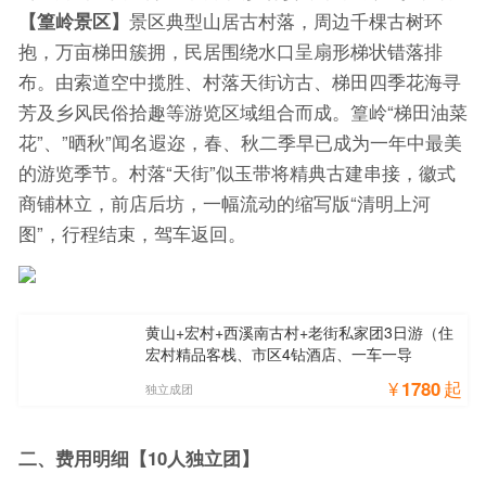
【篁岭景区】
景区典型山居古村落，周边千棵古树环
抱，万亩梯田簇拥，民居围绕水口呈扇形梯状错落排
布。由索道空中揽胜、村落天街访古、梯田四季花海寻
芳及乡风民俗拾趣等游览区域组合而成。篁岭“梯田油菜
花”、”晒秋”闻名遐迩，春、秋二季早已成为一年中最美
的游览季节。村落“天街”似玉带将精典古建串接，徽式
商铺林立，前店后坊，一幅流动的缩写版“清明上河
图”，行程结束，驾车返回。
黄山+宏村+西溪南古村+老街私家团3日游（住
宏村精品客栈、市区4钻酒店、一车一导
¥
1780
起
独立成团
二、费用明细【10人独立团】