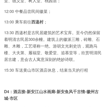
堂、德义堂、树人堂、桃园居；
12:00 中餐品尝民间徽菜；
13:00 乘车前往
西递村
；
13:30 西递村是古民居建筑的艺术宝库。至今仍然保留
着明清古民居300余幢。建筑上的徽派三雕，砖雕、石
雕、木雕，工艺堪称一绝。游胡文光刺史坊，观跑马
楼、大夫第、履福堂、敬爱堂、追慕堂等，欣赏明清民
居古建，意会古人寓意深刻的绝妙诗联。
15:30 车送黄山市区酒店休息，结束当天的行程
D4
：酒店接-新安江山水画廊-新安鱼风千古情-徽州古
城-市区