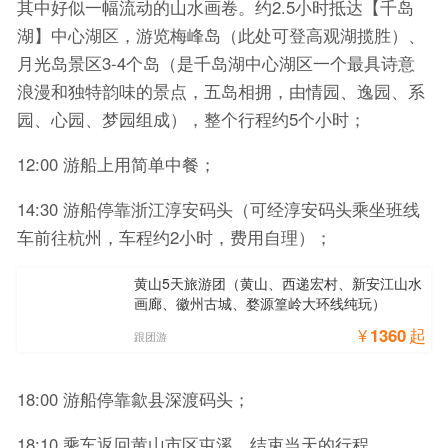
其中好似一幅流动的山水画卷。约2.5小时抵达【千岛
湖】中心湖区，游览梅峰岛（此处可登高观湖揽胜）、
月光岛景区3-4个岛（是千岛湖中心湖区一个最具诗意
浪漫和独特韵味的景点，五岛相拥，由情园、逸园、系
园、心园、梦园组成），整个行程约5个小时；
12:00 游船上用简单中餐；
14:30 游船停靠浙江淳安码头（可经淳安码头乘坐班线
车前往杭州，车程约2小时，费用自理）；
黄山5天旅游团（黄山、西递宏村、新安江山水
画廊、徽州古城、婺源篁岭大环线纯玩）
¥
1360
起
跟团游
18:00 游船停靠歙县深渡码头；
18:10 乘车返回黄山市区屯溪，结束当天的行程。