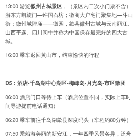
13:00 游览
徽州古城景区
，（景区内二次小门票不含）
游东方凯旋门—许国石坊；徽商大户宅门聚集地—斗山
街；徽州城隍庙——徽园，歙县徽州古城与云南丽江、
山西平遥、四川阆中并称为中国保存最完好的四大古
城。
16:00 乘车返回黄山市，结束愉快的行程
D5
：酒店-千岛湖中心湖区-梅峰岛-月光岛-市区散团
06:00 酒店门口等待上车（酒店位置不同，实际上车时
间导游提前电话通知）
06:20 乘车前往千岛湖歙县深度码头（车程约80分钟）
07:50 乘船游美丽的新安江，一年四季风景各异，泛舟