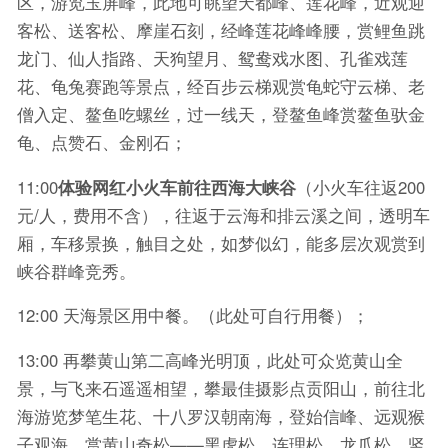
区，游览玉屏峰，此地可眺望天都峰、莲花峰，近观迎
客松、送客松、摩崖石刻，经峰莲花峰峰腰，赏鲤鱼跳
龙门、仙人指路、天狗望月、鸳鸯戏水图、孔雀戏莲
花、龟兔赛跑等景点，经百步云梯观赏龟蛇守云梯、老
僧入定、鳌鱼吃螺丝，过一线天，登鳌鱼峰赏鳌鱼驮金
龟、点赞石、金刚石；
11:00
体验网红小火车前往西海大峡谷
（小火车往返200
元/人，费用不含），往返于云海和排云溪之间，透明车
厢，车移景换，触目之处，如梦似幻，能多层次观赏到
峡谷群峰竞秀。
12:00 天海景区用中餐。（此处可自行用餐）；
13:00 再攀黄山第二高峰光明顶，此处可众览黄山全
景，与飞来石遥遥相望，攀最佳摄影点贡阳山，前往北
海游览梦笔生花、十八罗汉朝南海，登始信峰、远观猴
子观海、赏黄山奇松——黑虎松、连理松、龙爪松、竖