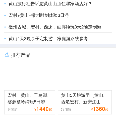
黄山旅行社告诉您黄山山顶住哪家酒店好？
宏村+黄山+徽州雕刻体验3日游
徽州古城、宏村、西递，画廊纯玩3天2晚定制游
黄山4天3晚亲子定制游，家庭游路线参考
推荐产品
宏村、黄山、千岛湖、
黄山5天旅游团（黄山、
婺源篁岭纯玩5日游
西递宏村、新安江山水
1440
1360
（全景黄山、世遗古
画廊、徽州古城、婺源
跟团游
¥
起
跟团游
¥
起
村、赏花小镇纯玩大环
篁岭大环线纯玩）