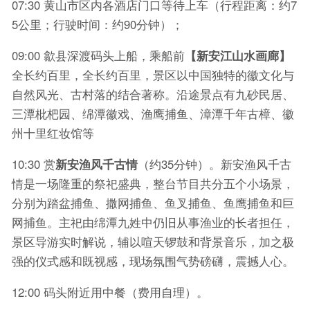
07:30 黄山市区内各酒店门口等待上车（行程距离：约7
5公里；行驶时间：约90分钟）；
09:00 歙县深渡码头上船，乘船前
【新安江山水画廊】
全长约百里，全长约百里，景区以中国独特的徽文化与
自然风光、古村落的结合著称。沿途景点有九砂民居、
三潭枇杷园、绵潭徽戏、渔鹰捕鱼、漳潭千年古樟、徽
州十里红妆馆等
10:30 赏
新安渔风千古情
（约35分钟）。新安渔风千古
情是一场隆重的祭祀盛典，整台节目共分五个小场景，
分别为踏盆捕鱼、撒网捕鱼、鱼叉捕鱼、鱼鹰捕鱼和巨
网捕鱼。主祀由绵潭九姓中仍旧从事渔业的长者担任，
景区导游实时解说，辅以喧天锣鼓和背景音乐，加之极
强的仪式感和既视感，现场氛围气势磅礴，震撼人心。
12:00 码头附近用中餐（费用自理）。